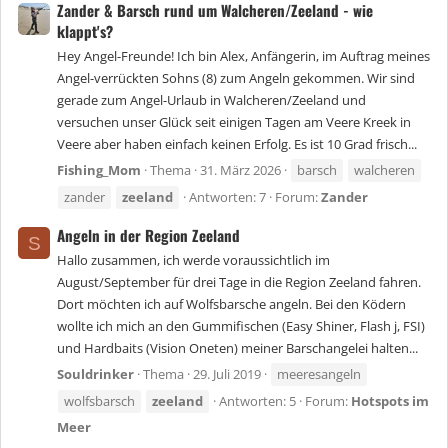
Zander & Barsch rund um Walcheren/Zeeland - wie
klappt's?
Hey Angel-Freunde! Ich bin Alex, Anfängerin, im Auftrag meines
Angel-verrückten Sohns (8) zum Angeln gekommen. Wir sind
gerade zum Angel-Urlaub in Walcheren/Zeeland und
versuchen unser Glück seit einigen Tagen am Veere Kreek in
Veere aber haben einfach keinen Erfolg. Es ist 10 Grad frisch...
Fishing_Mom
Thema
31. März 2026
barsch
walcheren
zander
zeeland
Antworten: 7
Forum:
Zander
Angeln in der Region Zeeland
S
Hallo zusammen, ich werde voraussichtlich im
August/September für drei Tage in die Region Zeeland fahren.
Dort möchten ich auf Wolfsbarsche angeln. Bei den Ködern
wollte ich mich an den Gummifischen (Easy Shiner, Flash j, FSI)
und Hardbaits (Vision Oneten) meiner Barschangelei halten...
Souldrinker
Thema
29. Juli 2019
meeresangeln
wolfsbarsch
zeeland
Antworten: 5
Forum:
Hotspots im
Meer