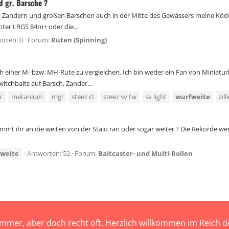
d gr. Barsche ?
 Zandern und großen Barschen auch in der Mitte des Gewässers meine Köder 
oter LRGS 84m+ oder die...
orten: 0
Forum:
Ruten (Spinning)
ich einer M- bzw. MH-Rute zu vergleichen. Ich bin weder ein Fan von Miniat
itchbaits auf Barsch, Zander...
c
metanium
mgl
steez ct
steez sv tw
sv light
wurfweite
zil
kommt ihr an die weiten von der Staio ran oder sogar weiter ? Die Rekorde we
weite
Antworten: 52
Forum:
Baitcaster- und Multi-Rollen
immer, aber doch recht oft. Herzlich willkommen im Reich