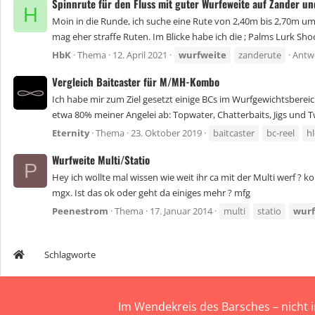
Spinnrute für den Fluss mit guter Wurfeweite auf Zander un
H
Moin in die Runde, ich suche eine Rute von 2,40m bis 2,70m um
mag eher straffe Ruten. Im Blicke habe ich die ; Palms Lurk Sho
HbK
Thema
12. April 2021
wurfweite
zanderute
Antw
Vergleich Baitcaster für M/MH-Kombo
Ich habe mir zum Ziel gesetzt einige BCs im Wurfgewichtsbere
etwa 80% meiner Angelei ab: Topwater, Chatterbaits, Jigs und Tw
Eternity
Thema
23. Oktober 2019
baitcaster
bc-reel
hl
Wurfweite Multi/Statio
P
Hey ich wollte mal wissen wie weit ihr ca mit der Multi werf ? 
mgx. Ist das ok oder geht da einiges mehr ? mfg
Peenestrom
Thema
17. Januar 2014
multi
statio
wurf
Schlagworte
Im Wendekreis des Barsches – nicht 