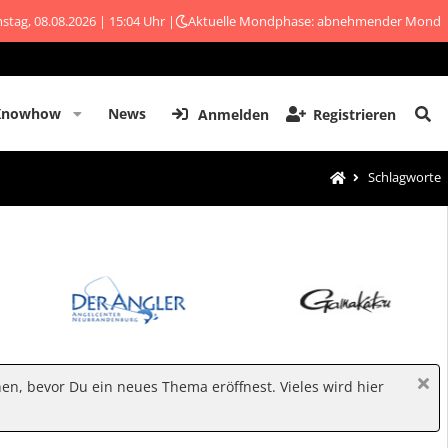
stag, 08.08.2026 | 15:04 Uhr |
Aktuelle Mondphase: abnehmender Mond
Knowhow
News
Anmelden
Registrieren
Schlagworte
hen, bevor Du ein neues Thema eröffnest. Vieles wird hier