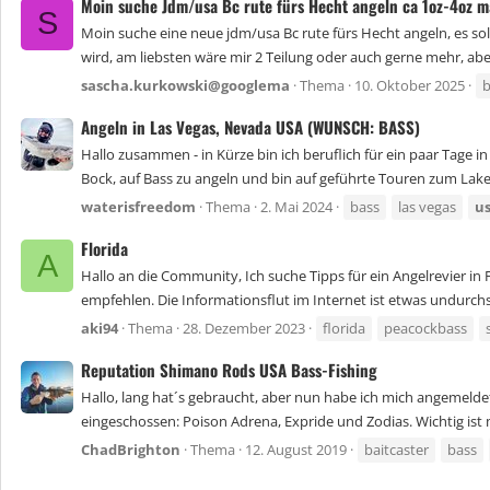
Moin suche Jdm/usa Bc rute fürs Hecht angeln ca 1oz-4oz m
S
Moin suche eine neue jdm/usa Bc rute fürs Hecht angeln, es soll
wird, am liebsten wäre mir 2 Teilung oder auch gerne mehr, ab
sascha.kurkowski@googlema
Thema
10. Oktober 2025
b
Angeln in Las Vegas, Nevada USA (WUNSCH: BASS)
Hallo zusammen - in Kürze bin ich beruflich für ein paar Tage i
Bock, auf Bass zu angeln und bin auf geführte Touren zum Lake
waterisfreedom
Thema
2. Mai 2024
bass
las vegas
u
Florida
A
Hallo an die Community, Ich suche Tipps für ein Angelrevier i
empfehlen. Die Informationsflut im Internet ist etwas undurchsic
aki94
Thema
28. Dezember 2023
florida
peacockbass
Reputation Shimano Rods USA Bass-Fishing
Hallo, lang hat´s gebraucht, aber nun habe ich mich angemeldet. 
eingeschossen: Poison Adrena, Expride und Zodias. Wichtig ist mi
ChadBrighton
Thema
12. August 2019
baitcaster
bass