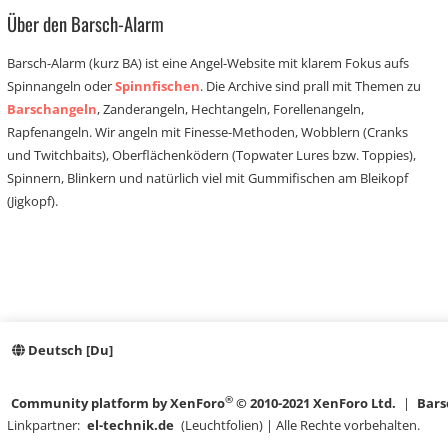
Über den Barsch-Alarm
Barsch-Alarm (kurz BA) ist eine Angel-Website mit klarem Fokus aufs
Spinnangeln oder
Spinnfischen
. Die Archive sind prall mit Themen zu
Barschangeln
, Zanderangeln, Hechtangeln, Forellenangeln,
Rapfenangeln. Wir angeln mit Finesse-Methoden, Wobblern (Cranks
und Twitchbaits), Oberflächenködern (Topwater Lures bzw. Toppies),
Spinnern, Blinkern und natürlich viel mit Gummifischen am Bleikopf
(Jigkopf).
Deutsch [Du]
®
Community platform by XenForo
© 2010-2021 XenForo Ltd.
|
Bars
Linkpartner:
el-technik.de
(Leuchtfolien) | Alle Rechte vorbehalten.