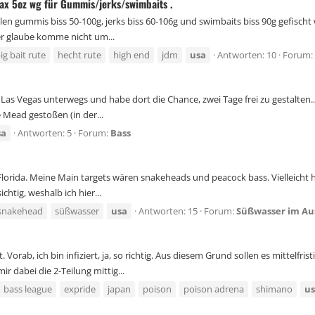
ax 5oz wg für Gummis/jerks/swimbaits .
en gummis biss 50-100g, jerks biss 60-106g und swimbaits biss 90g gefischt 
er glaube komme nicht um...
ig bait rute
hecht rute
high end
jdm
usa
Antworten: 10
Forum:
n Las Vegas unterwegs und habe dort die Chance, zwei Tage frei zu gestalten.
 Mead gestoßen (in der...
sa
Antworten: 5
Forum:
Bass
n Florida. Meine Main targets wären snakeheads und peacock bass. Vielleic
htig, weshalb ich hier...
snakehead
süßwasser
usa
Antworten: 15
Forum:
Süßwasser im Au
Vorab, ich bin infiziert, ja, so richtig. Aus diesem Grund sollen es mittelfr
r dabei die 2-Teilung mittig...
bass league
expride
japan
poison
poison adrena
shimano
u