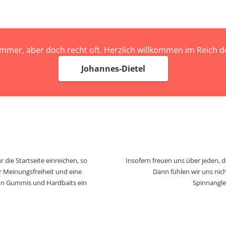
immer, aber doch recht oft. Herzlich willkommen im Reich
Johannes-Dietel
 die Startseite einreichen, so
Insofern freuen uns über jeden, 
r Meinungsfreiheit und eine
Dann fühlen wir uns nich
von Gummis und Hardbaits ein
Spinnangle