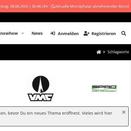
stag, 08.08.2026 | 00:46 Uhr |
Aktuelle Mondphase: abnehmender Mond
Knowhow
News
Anmelden
Registrieren
Schlagworte
hen, bevor Du ein neues Thema eröffnest. Vieles wird hier