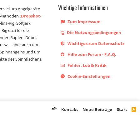
Wichtige Informationen
er viel um Angelgeräte
 Methoden (
Dropshot-
Zum Impressum
olina-Rig, Softjerk,
Rig etc.) für die
Die Nutzungsbedingungen
ander, Rapfen, Döbel,
Wichtiges zum Datenschutz
s usw. – aber auch um
 Spinnangelns und um
Hilfe zum Forum - F.A.Q.
kte des Spinnfischens.
Fehler, Lob & Kritik
Cookie-Einstellungen
Kontakt
Neue Beiträge
Start
R
S
S