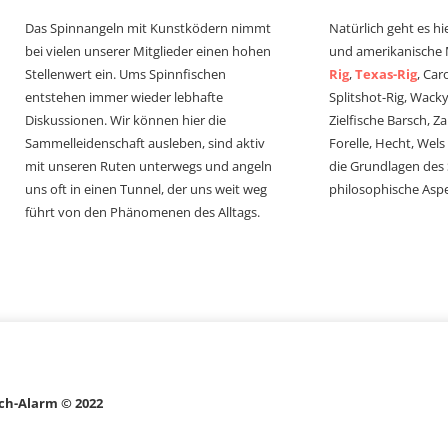
Das Spinnangeln mit Kunstködern nimmt
Natürlich geht es hi
bei vielen unserer Mitglieder einen hohen
und amerikanische
Stellenwert ein. Ums Spinnfischen
Rig
,
Texas-Rig
, Car
entstehen immer wieder lebhafte
Splitshot-Rig, Wacky-
Diskussionen. Wir können hier die
Zielfische Barsch, Z
Sammelleidenschaft ausleben, sind aktiv
Forelle, Hecht, Wel
mit unseren Ruten unterwegs und angeln
die Grundlagen des
uns oft in einen Tunnel, der uns weit weg
philosophische Aspe
führt von den Phänomenen des Alltags.
ch-Alarm © 2022