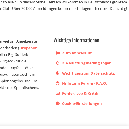
t so allein. In diesem Sinne: Herzlich willkommen in Deutschlands größtem
r-Club. Über 20.000 Anmeldungen können nicht lügen – hier bist Du richtig!
Wichtige Informationen
er viel um Angelgeräte
 Methoden (
Dropshot-
Zum Impressum
olina-Rig, Softjerk,
Rig etc.) für die
Die Nutzungsbedingungen
ander, Rapfen, Döbel,
Wichtiges zum Datenschutz
s usw. – aber auch um
 Spinnangelns und um
Hilfe zum Forum - F.A.Q.
kte des Spinnfischens.
Fehler, Lob & Kritik
Cookie-Einstellungen