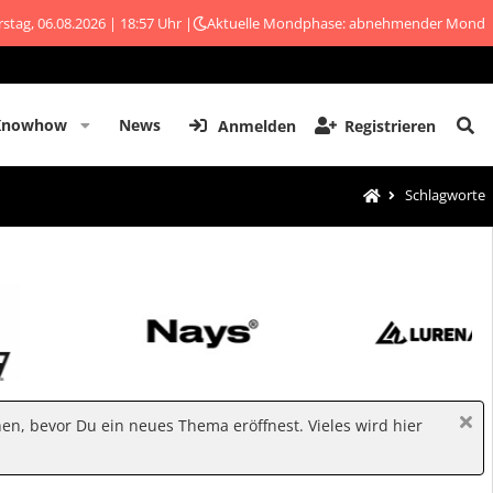
stag, 06.08.2026 | 18:57 Uhr |
Aktuelle Mondphase: abnehmender Mond
Knowhow
News
Anmelden
Registrieren
Schlagworte
hen, bevor Du ein neues Thema eröffnest. Vieles wird hier