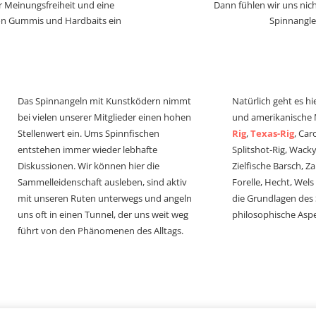
r Meinungsfreiheit und eine
Dann fühlen wir uns nich
von Gummis und Hardbaits ein
Spinnangle
Das Spinnangeln mit Kunstködern nimmt
Natürlich geht es hi
bei vielen unserer Mitglieder einen hohen
und amerikanische
Stellenwert ein. Ums Spinnfischen
Rig
,
Texas-Rig
, Car
entstehen immer wieder lebhafte
Splitshot-Rig, Wacky-
Diskussionen. Wir können hier die
Zielfische Barsch, Z
Sammelleidenschaft ausleben, sind aktiv
Forelle, Hecht, Wel
mit unseren Ruten unterwegs und angeln
die Grundlagen des
uns oft in einen Tunnel, der uns weit weg
philosophische Aspe
führt von den Phänomenen des Alltags.