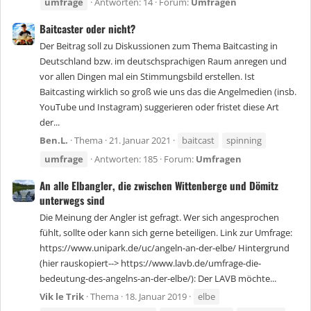
umfrage
Antworten: 14
Forum:
Umfragen
Baitcaster oder nicht?
Der Beitrag soll zu Diskussionen zum Thema Baitcasting in
Deutschland bzw. im deutschsprachigen Raum anregen und
vor allen Dingen mal ein Stimmungsbild erstellen. Ist
Baitcasting wirklich so groß wie uns das die Angelmedien (insb.
YouTube und Instagram) suggerieren oder fristet diese Art
der...
Ben.L.
Thema
21. Januar 2021
baitcast
spinning
umfrage
Antworten: 185
Forum:
Umfragen
An alle Elbangler, die zwischen Wittenberge und Dömitz
unterwegs sind
Die Meinung der Angler ist gefragt. Wer sich angesprochen
fühlt, sollte oder kann sich gerne beteiligen. Link zur Umfrage:
https://www.unipark.de/uc/angeln-an-der-elbe/ Hintergrund
(hier rauskopiert--> https://www.lavb.de/umfrage-die-
bedeutung-des-angelns-an-der-elbe/): Der LAVB möchte...
Vik le Trik
Thema
18. Januar 2019
elbe