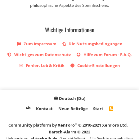
philosophische Aspekte des Spinnfischens.
Wichtige Informationen
Zum Impressum
Die Nutzungsbedingungen
Wichtiges zum Datenschutz
Hilfe zum Forum - F.A.Q.
Fehler, Lob & Kritik
Cookie-Einstellungen
Deutsch [Du]
Kontakt
Neue Beiträge
Start
R
S
S
®
Community platform by XenForo
© 2010-2021 XenForo Ltd.
|
Barsch-Alarm © 2022
Linkpartner:
el-technik.de
(Leuchtfolien) | Alle Rechte vorbehalten.