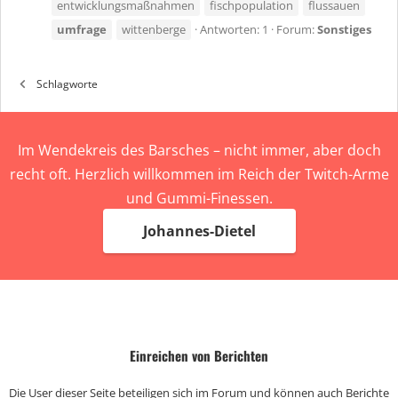
entwicklungsmaßnahmen
fischpopulation
flussauen
umfrage
wittenberge
Antworten: 1
Forum:
Sonstiges
Schlagworte
Im Wendekreis des Barsches – nicht immer, aber doch
recht oft. Herzlich willkommen im Reich der Twitch-Arme
und Gummi-Finessen.
Johannes-Dietel
Einreichen von Berichten
Die User dieser Seite beteiligen sich im Forum und können auch Berichte