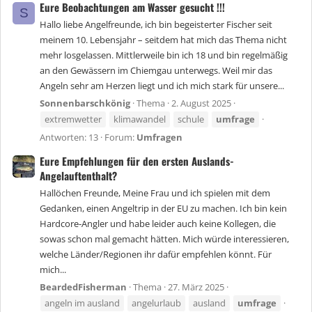
Eure Beobachtungen am Wasser gesucht !!!
S
Hallo liebe Angelfreunde, ich bin begeisterter Fischer seit
meinem 10. Lebensjahr – seitdem hat mich das Thema nicht
mehr losgelassen. Mittlerweile bin ich 18 und bin regelmäßig
an den Gewässern im Chiemgau unterwegs. Weil mir das
Angeln sehr am Herzen liegt und ich mich stark für unsere...
Sonnenbarschkönig
Thema
2. August 2025
extremwetter
klimawandel
schule
umfrage
Antworten: 13
Forum:
Umfragen
Eure Empfehlungen für den ersten Auslands-
Angelauftenthalt?
Hallöchen Freunde, Meine Frau und ich spielen mit dem
Gedanken, einen Angeltrip in der EU zu machen. Ich bin kein
Hardcore-Angler und habe leider auch keine Kollegen, die
sowas schon mal gemacht hätten. Mich würde interessieren,
welche Länder/Regionen ihr dafür empfehlen könnt. Für
mich...
BeardedFisherman
Thema
27. März 2025
angeln im ausland
angelurlaub
ausland
umfrage