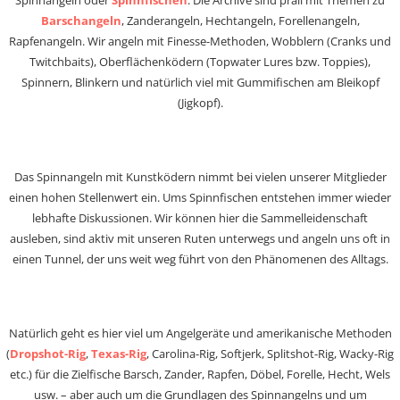
Spinnangeln oder
Spinnfischen
. Die Archive sind prall mit Themen zu
Barschangeln
, Zanderangeln, Hechtangeln, Forellenangeln,
Rapfenangeln. Wir angeln mit Finesse-Methoden, Wobblern (Cranks und
Twitchbaits), Oberflächenködern (Topwater Lures bzw. Toppies),
Spinnern, Blinkern und natürlich viel mit Gummifischen am Bleikopf
(Jigkopf).
Das Spinnangeln mit Kunstködern nimmt bei vielen unserer Mitglieder
einen hohen Stellenwert ein. Ums Spinnfischen entstehen immer wieder
lebhafte Diskussionen. Wir können hier die Sammelleidenschaft
ausleben, sind aktiv mit unseren Ruten unterwegs und angeln uns oft in
einen Tunnel, der uns weit weg führt von den Phänomenen des Alltags.
Natürlich geht es hier viel um Angelgeräte und amerikanische Methoden
(
Dropshot-Rig
,
Texas-Rig
, Carolina-Rig, Softjerk, Splitshot-Rig, Wacky-Rig
etc.) für die Zielfische Barsch, Zander, Rapfen, Döbel, Forelle, Hecht, Wels
usw. – aber auch um die Grundlagen des Spinnangelns und um