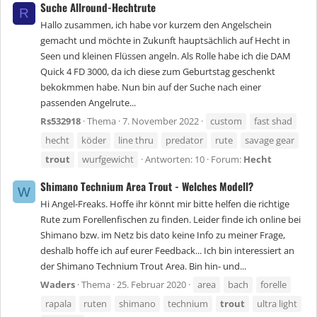
Suche Allround-Hechtrute
R
Hallo zusammen, ich habe vor kurzem den Angelschein
gemacht und möchte in Zukunft hauptsächlich auf Hecht in
Seen und kleinen Flüssen angeln. Als Rolle habe ich die DAM
Quick 4 FD 3000, da ich diese zum Geburtstag geschenkt
bekokmmen habe. Nun bin auf der Suche nach einer
passenden Angelrute...
Rs532918
Thema
7. November 2022
custom
fast shad
hecht
köder
line thru
predator
rute
savage gear
trout
wurfgewicht
Antworten: 10
Forum:
Hecht
Shimano Technium Area Trout - Welches Modell?
W
Hi Angel-Freaks. Hoffe ihr könnt mir bitte helfen die richtige
Rute zum Forellenfischen zu finden. Leider finde ich online bei
Shimano bzw. im Netz bis dato keine Info zu meiner Frage,
deshalb hoffe ich auf eurer Feedback... Ich bin interessiert an
der Shimano Technium Trout Area. Bin hin- und...
Waders
Thema
25. Februar 2020
area
bach
forelle
rapala
ruten
shimano
technium
trout
ultra light