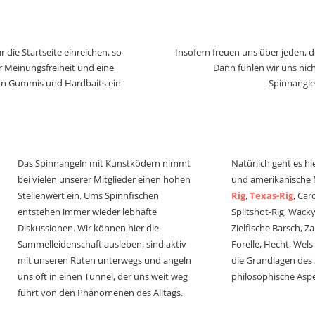
 die Startseite einreichen, so
Insofern freuen uns über jeden, 
r Meinungsfreiheit und eine
Dann fühlen wir uns nich
von Gummis und Hardbaits ein
Spinnangle
Das Spinnangeln mit Kunstködern nimmt
Natürlich geht es hi
bei vielen unserer Mitglieder einen hohen
und amerikanische
Stellenwert ein. Ums Spinnfischen
Rig
,
Texas-Rig
, Car
entstehen immer wieder lebhafte
Splitshot-Rig, Wacky-
Diskussionen. Wir können hier die
Zielfische Barsch, Z
Sammelleidenschaft ausleben, sind aktiv
Forelle, Hecht, Wel
mit unseren Ruten unterwegs und angeln
die Grundlagen des
uns oft in einen Tunnel, der uns weit weg
philosophische Aspe
führt von den Phänomenen des Alltags.