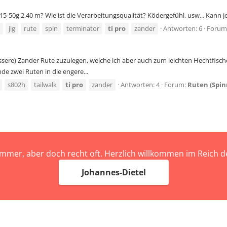
15-50g 2,40 m? Wie ist die Verarbeitungsqualität? Ködergefühl, usw... Kann 
jig
rute
spin
terminator
ti
pro
zander
Antworten: 6
Forum
essere) Zander Rute zuzulegen, welche ich aber auch zum leichten Hechtfisc
de zwei Ruten in die engere...
s802h
tailwalk
ti
pro
zander
Antworten: 4
Forum:
Ruten (Spin
immer, aber doch recht oft. Herzlich willkommen im Reich
Johannes-Dietel