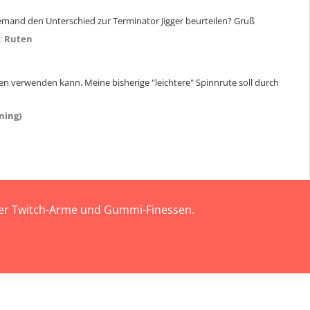
jemand den Unterschied zur Terminator Jigger beurteilen? Gruß
:
Ruten
hen verwenden kann. Meine bisherige "leichtere" Spinnrute soll durch
ning)
 der Twitch-Arme und Gummi-Finessen.