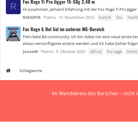
Fox Rage Ti Pro Jigger 15-50g 2,40 m
R
Hi zusammen, jemand Erfahrung mit der Fox Rage Ti Pro Jigger 
Rs532918
Thema
15. November 2023
barsch
fox
hecht
Fox Rage & Del Sol im unteren WG-Bereich
Petri liebe BA-community, ich bin dabei mir eine neue (erste b
etwas vernünftigeres ersetzt werden und ich habe bisher folgen
Jonas45
Thema
9. Oktober 2020
del sol
fox rage
hecht
Schlagworte
Im Wendekreis des Barsches – nicht 