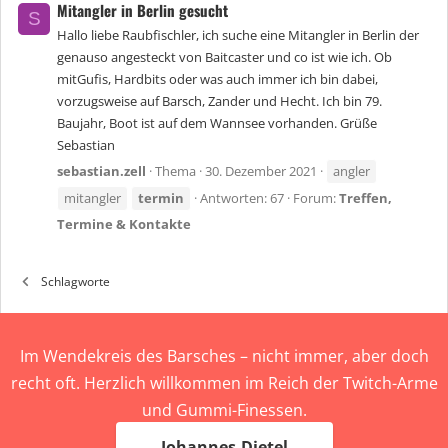
Mitangler in Berlin gesucht
S
Hallo liebe Raubfischler, ich suche eine Mitangler in Berlin der
genauso angesteckt von Baitcaster und co ist wie ich. Ob
mitGufis, Hardbits oder was auch immer ich bin dabei,
vorzugsweise auf Barsch, Zander und Hecht. Ich bin 79.
Baujahr, Boot ist auf dem Wannsee vorhanden. Grüße
Sebastian
sebastian.zell
Thema
30. Dezember 2021
angler
mitangler
termin
Antworten: 67
Forum:
Treffen,
Termine & Kontakte
Schlagworte
Im Wendekreis des Barsches – nicht immer, aber doch
recht oft. Herzlich willkommen im Reich der Twitch-Arme
und Gummi-Finessen.
Johannes-Dietel