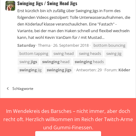
Swinging Jigs / Swing Head Jigs
Erst kürzlich bin ich zufällig über Swinging Jigs in Form des
folgenden Videos gestolpert: Tolle Unterwasseraufnahmen, die
den Köderlauf klasse veranschaulichen. Eine "Fastach" -
Variante, bei der man den Haken schnell und flexibel wechseln
kann, hat wohl Kevin VanDam für / mit Mustad...
Saturday
Thema
26. September 2018
bottom bouncing
bottom tapping
swing head
swing heads
swing jig
swing
jigs
swinging
head
swinging
heads
swinging
jig
swinging
jigs
Antworten: 29
Forum:
Köder
Schlagworte
Im Wendekreis des Barsches – nicht immer, aber doch
recht oft. Herzlich willkommen im Reich der Twitch-Arme
und Gummi-Finessen.