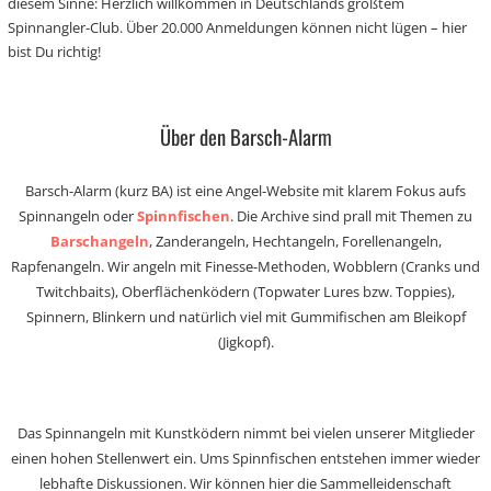
diesem Sinne: Herzlich willkommen in Deutschlands größtem
Spinnangler-Club. Über 20.000 Anmeldungen können nicht lügen – hier
bist Du richtig!
Über den Barsch-Alarm
Barsch-Alarm (kurz BA) ist eine Angel-Website mit klarem Fokus aufs
Spinnangeln oder
Spinnfischen
. Die Archive sind prall mit Themen zu
Barschangeln
, Zanderangeln, Hechtangeln, Forellenangeln,
Rapfenangeln. Wir angeln mit Finesse-Methoden, Wobblern (Cranks und
Twitchbaits), Oberflächenködern (Topwater Lures bzw. Toppies),
Spinnern, Blinkern und natürlich viel mit Gummifischen am Bleikopf
(Jigkopf).
Das Spinnangeln mit Kunstködern nimmt bei vielen unserer Mitglieder
einen hohen Stellenwert ein. Ums Spinnfischen entstehen immer wieder
lebhafte Diskussionen. Wir können hier die Sammelleidenschaft