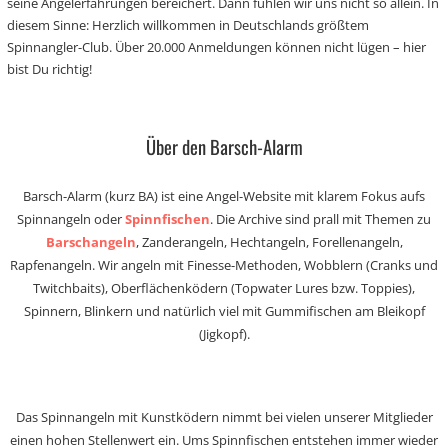
seine Angelerfahrungen bereichert. Dann fühlen wir uns nicht so allein. In
diesem Sinne: Herzlich willkommen in Deutschlands größtem
Spinnangler-Club. Über 20.000 Anmeldungen können nicht lügen – hier
bist Du richtig!
Über den Barsch-Alarm
Barsch-Alarm (kurz BA) ist eine Angel-Website mit klarem Fokus aufs
Spinnangeln oder
Spinnfischen
. Die Archive sind prall mit Themen zu
Barschangeln
, Zanderangeln, Hechtangeln, Forellenangeln,
Rapfenangeln. Wir angeln mit Finesse-Methoden, Wobblern (Cranks und
Twitchbaits), Oberflächenködern (Topwater Lures bzw. Toppies),
Spinnern, Blinkern und natürlich viel mit Gummifischen am Bleikopf
(Jigkopf).
Das Spinnangeln mit Kunstködern nimmt bei vielen unserer Mitglieder
einen hohen Stellenwert ein. Ums Spinnfischen entstehen immer wieder