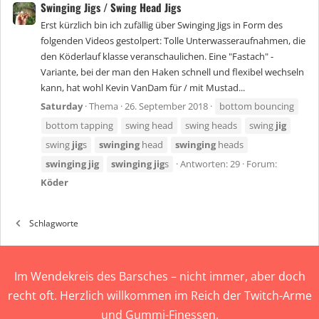
Swinging Jigs / Swing Head Jigs
Erst kürzlich bin ich zufällig über Swinging Jigs in Form des
folgenden Videos gestolpert: Tolle Unterwasseraufnahmen, die
den Köderlauf klasse veranschaulichen. Eine "Fastach" -
Variante, bei der man den Haken schnell und flexibel wechseln
kann, hat wohl Kevin VanDam für / mit Mustad...
Saturday
Thema
26. September 2018
bottom bouncing
bottom tapping
swing head
swing heads
swing
jig
swing
jig
s
swinging
head
swinging
heads
swinging
jig
swinging
jig
s
Antworten: 29
Forum:
Köder
Schlagworte
Im Wendekreis des Barsches – nicht immer, aber doch
recht oft. Herzlich willkommen im Reich der Twitch-Arme
und Gummi-Finessen.