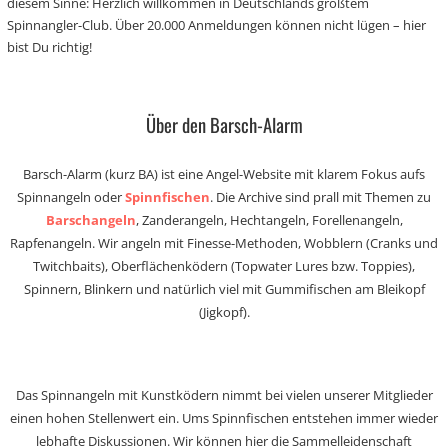
diesem Sinne: Herzlich willkommen in Deutschlands größtem
Spinnangler-Club. Über 20.000 Anmeldungen können nicht lügen – hier
bist Du richtig!
Über den Barsch-Alarm
Barsch-Alarm (kurz BA) ist eine Angel-Website mit klarem Fokus aufs
Spinnangeln oder
Spinnfischen
. Die Archive sind prall mit Themen zu
Barschangeln
, Zanderangeln, Hechtangeln, Forellenangeln,
Rapfenangeln. Wir angeln mit Finesse-Methoden, Wobblern (Cranks und
Twitchbaits), Oberflächenködern (Topwater Lures bzw. Toppies),
Spinnern, Blinkern und natürlich viel mit Gummifischen am Bleikopf
(Jigkopf).
Das Spinnangeln mit Kunstködern nimmt bei vielen unserer Mitglieder
einen hohen Stellenwert ein. Ums Spinnfischen entstehen immer wieder
lebhafte Diskussionen. Wir können hier die Sammelleidenschaft