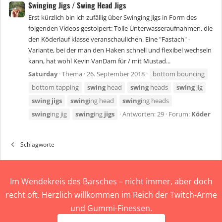
Swinging Jigs / Swing Head Jigs
Erst kürzlich bin ich zufällig über Swinging Jigs in Form des
folgenden Videos gestolpert: Tolle Unterwasseraufnahmen, die
den Köderlauf klasse veranschaulichen. Eine "Fastach" -
Variante, bei der man den Haken schnell und flexibel wechseln
kann, hat wohl Kevin VanDam für / mit Mustad...
Saturday
Thema
26. September 2018
bottom bouncing
bottom tapping
swing
head
swing
heads
swing
jig
swing
jigs
swing
ing head
swing
ing heads
swing
ing jig
swing
ing
jigs
Antworten: 29
Forum:
Köder
Schlagworte
Im Wendekreis des Barsches – nicht immer, aber doch
recht oft. Herzlich willkommen im Reich der Twitch-Arme
und Gummi-Finessen.