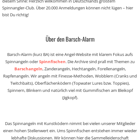
diesem Sinne: Herzlich willkommen in Deutschlands größtem
Spinnangler-Club. Über 20.000 Anmeldungen können nicht lügen – hier
bist Du richtig!
Über den Barsch-Alarm
Barsch-Alarm (kurz BA) ist eine Angel-Website mit klarem Fokus aufs
Spinnangeln oder
Spinnfischen
. Die Archive sind prall mit Themen zu
Barschangeln
, Zanderangeln, Hechtangeln, Forellenangeln,
Rapfenangeln. Wir angeln mit Finesse-Methoden, Wobblern (Cranks und
Twitchbaits), Oberflächenködern (Topwater Lures bzw. Toppies),
Spinnern, Blinkern und natürlich viel mit Gummifischen am Bleikopf
(Jigkopf).
Das Spinnangeln mit Kunstködern nimmt bei vielen unserer Mitglieder
einen hohen Stellenwert ein. Ums Spinnfischen entstehen immer wieder
lebhafte Diskussionen. Wir können hier die Sammelleidenschaft