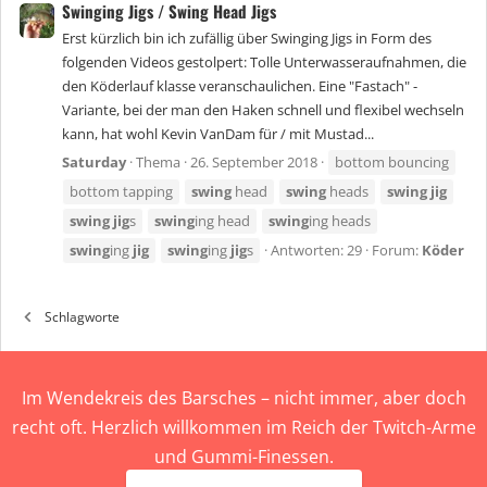
Swinging Jigs / Swing Head Jigs
Erst kürzlich bin ich zufällig über Swinging Jigs in Form des
folgenden Videos gestolpert: Tolle Unterwasseraufnahmen, die
den Köderlauf klasse veranschaulichen. Eine "Fastach" -
Variante, bei der man den Haken schnell und flexibel wechseln
kann, hat wohl Kevin VanDam für / mit Mustad...
Saturday
Thema
26. September 2018
bottom bouncing
bottom tapping
swing
head
swing
heads
swing
jig
swing
jig
s
swing
ing head
swing
ing heads
swing
ing
jig
swing
ing
jig
s
Antworten: 29
Forum:
Köder
Schlagworte
Im Wendekreis des Barsches – nicht immer, aber doch
recht oft. Herzlich willkommen im Reich der Twitch-Arme
und Gummi-Finessen.