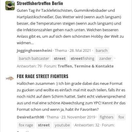
Streetfishertreffen Berlin
Guten Tag ihr Tacklefetischisten, Gummikrebsbader und
Hartplastikschneißer, Das Wetter wird (wenn auch langsam)
besser, die Temperaturen steigen (wenn auch langsam) und
die Infektionszahlen gehen nach unten. Welchen besseren
Anlass gibt es, um auf sich dem schönsten Hobby der Welt zu
widmen...
Jogginghosenheini
Thema
28. Mai 2021
barsch
barsch baitcaster
street
street
fishing
zander
Antworten: 79
Forum:
Treffen, Termine & Kontakte
FOX RAGE STREET FIGHTERS
Hallöchen zusammen :) Ich bin grade dabei das neue Format
zu gucken und wollte es einfach mal mit euch teilen, falls ihr es
noch nicht auf dem Schirm hattet. Sieht echt vielversprechend
aus und mal eine schöne Abwechslung zum YPC! Kennt ihr das
Format schon und wenn ja, habt ihr Favoriten?
DesireEarth98
Thema
23. November 2019
fighters
fox
fox rage
street
youtube
Antworten: 32
Forum: