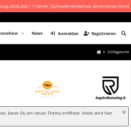
stag, 08.08.2026 | 17:48 Uhr |
Aktuelle Mondphase: abnehmender Mond
Knowhow
News
Anmelden
Registrieren
Schlagworte
hen, bevor Du ein neues Thema eröffnest. Vieles wird hier