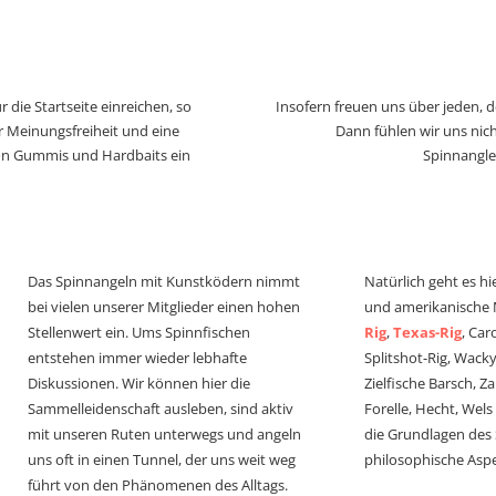
 die Startseite einreichen, so
Insofern freuen uns über jeden, 
r Meinungsfreiheit und eine
Dann fühlen wir uns nich
von Gummis und Hardbaits ein
Spinnangle
Das Spinnangeln mit Kunstködern nimmt
Natürlich geht es hi
bei vielen unserer Mitglieder einen hohen
und amerikanische
Stellenwert ein. Ums Spinnfischen
Rig
,
Texas-Rig
, Car
entstehen immer wieder lebhafte
Splitshot-Rig, Wacky-
Diskussionen. Wir können hier die
Zielfische Barsch, Z
Sammelleidenschaft ausleben, sind aktiv
Forelle, Hecht, Wel
mit unseren Ruten unterwegs und angeln
die Grundlagen des
uns oft in einen Tunnel, der uns weit weg
philosophische Aspe
führt von den Phänomenen des Alltags.