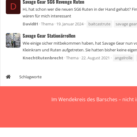
Savage Gear SG6 Revenge Ruten
D
Hi, hat schon wer die neuen SG6 Ruten in der Hand gehabt? Fin
wären für mich interessant
David81
Thema
19. Januar 2024
baitcastrute
savage gear
Savage Gear Stationärrollen
Wie einige sicher mitbekommen haben, hat Savage Gear nun vor 
Kleinkram und Ruten aufgetreten. Sie hatten bisher keine eigene
KnechtRutenbrecht
Thema
22. August 2021
angelrolle
Schlagworte
Im Wendekreis des Barsches – nicht 