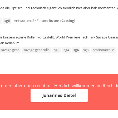
de die Optisch und Technisch eigentlich ziemlich nice aber hab momentan ke
sg6
Antworten: 3
Forum:
Ruten (Casting)
kurzem eigene Rollen vorgestellt. World Premiere Tech Talk Savage Gear ist 
n Rollen im...
savage gear
savage gear rolle
sg2
sg4
sg6
sg8
stationärrolle
immer, aber doch recht oft. Herzlich willkommen im Reich
Johannes-Dietel