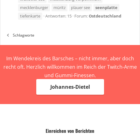
mecklenburger
müritz
plauer see
seenplatte
tiefenkarte
Antworten: 15
Forum:
Ostdeutschland
Schlagworte
Im Wendekreis des Barsches – nicht immer, aber doch
recht oft. Herzlich willkommen im Reich der Twitch-Arme
und Gummi-Finessen.
Johannes-Dietel
Einreichen von Berichten