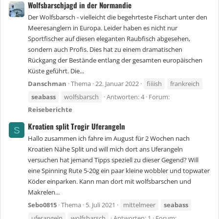
Wolfsbarschjagd in der Normandie
Der Wolfsbarsch - vielleicht die begehrteste Fischart unter den
Meeresanglern in Europa. Leider haben es nicht nur
Sportfischer auf diesen eleganten Raubfisch abgesehen,
sondern auch Profis. Dies hat zu einem dramatischen
Rückgang der Bestände entlang der gesamten europäischen
Küste geführt. Die...
Danschman
Thema
22. Januar 2022
fiiiish
frankreich
seabass
wolfsbarsch
Antworten: 4
Forum:
Reiseberichte
Kroatien split Trogir Uferangeln
S
Hallo zusammen ich fahre im August für 2 Wochen nach
Kroatien Nähe Split und will mich dort ans Uferangeln
versuchen hat jemand Tipps speziell zu dieser Gegend? Will
eine Spinning Rute 5-20g ein paar kleine wobbler und topwater
Köder einparken. Kann man dort mit wolfsbarschen und
Makrelen...
Sebo0815
Thema
5. Juli 2021
mittelmeer
seabass
uferangeln
wolfsbarsch
Antworten: 1
Forum: