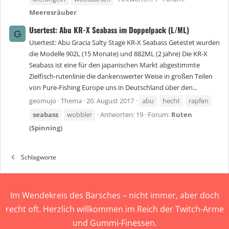
Meeresräuber
Usertest: Abu KR-X Seabass im Doppelpack (L/ML)
G
Usertest: Abu Gracia Salty Stage KR-X Seabass Getestet wurden
die Modelle 902L (15 Monate) und 882ML (2 Jahre) Die KR-X
Seabass ist eine für den japanischen Markt abgestimmte
Zielfisch-rutenlinie die dankenswerter Weise in großen Teilen
von Pure-Fishing Europe uns in Deutschland über den...
geomujo
Thema
20. August 2017
abu
hecht
rapfen
seabass
wobbler
Antworten: 19
Forum:
Ruten
(Spinning)
Schlagworte
Im Wendekreis des Barsches – nicht immer, aber doch
recht oft. Herzlich willkommen im Reich der Twitch-Arme
und Gummi-Finessen.