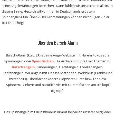
Insofern freuen uns über jeden, der unsere Spinnfischer-Community um
seine Angelerfahrungen bereichert. Dann fühlen wir uns nicht so allein. In
diesem Sinne: Herzlich willkommen in Deutschlands größtem
Spinnangler-Club. Über 20.000 Anmeldungen können nicht lügen – hier
bist Du richtig!
Über den Barsch-Alarm
Barsch-Alarm (kurz BA) ist eine Angel-Website mit klarem Fokus aufs
Spinnangeln oder
Spinnfischen
. Die Archive sind prall mit Themen zu
Barschangeln
, Zanderangeln, Hechtangeln, Forellenangeln,
Rapfenangeln. Wir angeln mit Finesse-Methoden, Wobblern (Cranks und
Twitchbaits), Oberflächenködern (Topwater Lures bzw. Toppies),
Spinnern, Blinkern und natürlich viel mit Gummifischen am Bleikopf
(Jigkopf).
Das Spinnangeln mit Kunstködern nimmt bei vielen unserer Mitglieder