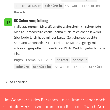
barsch baitcaster
schnüre
bc
Antworten: 12
Forum:
Barsch
BC Schnurempfehlung
P
Hallo zusammen, ich weiß es gibt wahrscheinlich schon jede
Menge Threads zu diesem Thema, fühle mich aber ein wenig
überfordert. Ich habe mir vor kurzer Zeit eine gebrauchte
Shimano Chronarch 151 + Expride 168 MH-2 zugelegt mit
schon aufgespulter Sunline Siglon PE 8x. Wirklich gefischt habe
ich...
Physx
Thema
5. Juli 2021
baitcast
bc
schnur
schnüre
schnüre
bc
Antworten: 11
Forum:
Schnüre
Schlagworte
Im Wendekreis des Barsches – nicht immer, aber doch
recht oft. Herzlich willkommen im Reich der Twitch-Arme