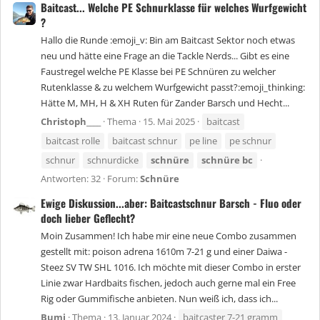
Baitcast... Welche PE Schnurklasse für welches Wurfgewicht
?
Hallo die Runde :emoji_v: Bin am Baitcast Sektor noch etwas
neu und hätte eine Frage an die Tackle Nerds... Gibt es eine
Faustregel welche PE Klasse bei PE Schnüren zu welcher
Rutenklasse & zu welchem Wurfgewicht passt?:emoji_thinking:
Hätte M, MH, H & XH Ruten für Zander Barsch und Hecht...
Christoph____
Thema
15. Mai 2025
baitcast
baitcast rolle
baitcast schnur
pe line
pe schnur
schnur
schnurdicke
schnüre
schnüre
bc
Antworten: 32
Forum:
Schnüre
Ewige Diskussion...aber: Baitcastschnur Barsch - Fluo oder
doch lieber Geflecht?
Moin Zusammen! Ich habe mir eine neue Combo zusammen
gestellt mit: poison adrena 1610m 7-21 g und einer Daiwa -
Steez SV TW SHL 1016. Ich möchte mit dieser Combo in erster
Linie zwar Hardbaits fischen, jedoch auch gerne mal ein Free
Rig oder Gummifische anbieten. Nun weiß ich, dass ich...
Bumi
Thema
13. Januar 2024
baitcaster 7-21 gramm