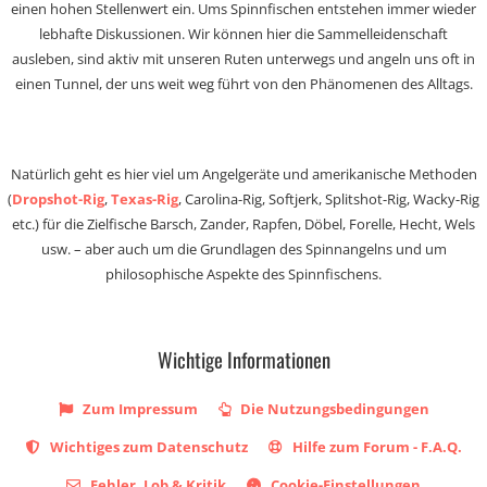
einen hohen Stellenwert ein. Ums Spinnfischen entstehen immer wieder
lebhafte Diskussionen. Wir können hier die Sammelleidenschaft
ausleben, sind aktiv mit unseren Ruten unterwegs und angeln uns oft in
einen Tunnel, der uns weit weg führt von den Phänomenen des Alltags.
Natürlich geht es hier viel um Angelgeräte und amerikanische Methoden
(
Dropshot-Rig
,
Texas-Rig
, Carolina-Rig, Softjerk, Splitshot-Rig, Wacky-Rig
etc.) für die Zielfische Barsch, Zander, Rapfen, Döbel, Forelle, Hecht, Wels
usw. – aber auch um die Grundlagen des Spinnangelns und um
philosophische Aspekte des Spinnfischens.
Wichtige Informationen
Zum Impressum
Die Nutzungsbedingungen
Wichtiges zum Datenschutz
Hilfe zum Forum - F.A.Q.
Fehler, Lob & Kritik
Cookie-Einstellungen