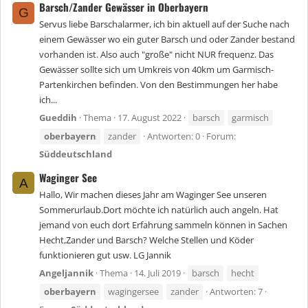
Barsch/Zander Gewässer in Oberbayern
G
Servus liebe Barschalarmer, ich bin aktuell auf der Suche nach
einem Gewässer wo ein guter Barsch und oder Zander bestand
vorhanden ist. Also auch "große" nicht NUR frequenz. Das
Gewässer sollte sich um Umkreis von 40km um Garmisch-
Partenkirchen befinden. Von den Bestimmungen her habe
ich...
Gueddih
Thema
17. August 2022
barsch
garmisch
oberbayern
zander
Antworten: 0
Forum:
Süddeutschland
Waginger See
A
Hallo, Wir machen dieses Jahr am Waginger See unseren
Sommerurlaub.Dort möchte ich natürlich auch angeln. Hat
jemand von euch dort Erfahrung sammeln können in Sachen
Hecht,Zander und Barsch? Welche Stellen und Köder
funktionieren gut usw. LG Jannik
Angeljannik
Thema
14. Juli 2019
barsch
hecht
oberbayern
wagingersee
zander
Antworten: 7