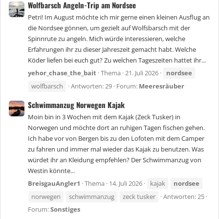
Wolfbarsch Angeln-Trip am Nordsee
Petri! Im August möchte ich mir gerne einen kleinen Ausflug an
die Nordsee gönnen, um gezielt auf Wolfsbarsch mit der
Spinnrute zu angeln. Mich würde interessieren, welche
Erfahrungen ihr zu dieser Jahreszeit gemacht habt. Welche
Köder liefen bei euch gut? Zu welchen Tageszeiten hattet ihr...
yehor_chase_the_bait
Thema
21. Juli 2026
nordsee
wolfbarsch
Antworten: 29
Forum:
Meeresräuber
Schwimmanzug Norwegen Kajak
Moin bin in 3 Wochen mit dem Kajak (Zeck Tusker) in
Norwegen und möchte dort an ruhigen Tagen fischen gehen.
Ich habe vor von Bergen bis zu den Lofoten mit dem Camper
zu fahren und immer mal wieder das Kajak zu benutzen. Was
würdet ihr an Kleidung empfehlen? Der Schwimmanzug von
Westin könnte...
BreisgauAngler1
Thema
14. Juli 2026
kajak
nordsee
norwegen
schwimmanzug
zeck tusker
Antworten: 25
Forum:
Sonstiges