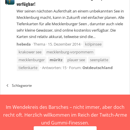
verfügbar!
Wer seinen nächsten Aufenthalt an einem unbekannten See in
Mecklenburg macht, kann in Zukunft viel einfacher planen. Alle
Tiefenkarten für alle Mecklenburger Seen , darunter auch viele
sehr kleine Gewässer, sind online kostenlos verfügbar. Die
Karten sind relativ akkurat, teilweise sind die...
hebeda
Thema
15. Dezember 2014
kölpinsee
krakower see
mecklenburg-vorpommern
mecklenburger
müritz
plauer see
seenplatte
tiefenkarte
Antworten: 15
Forum:
Ostdeutschland
Schlagworte
Im Wendekreis des Barsches – nicht immer, aber doch
recht oft. Herzlich willkommen im Reich der Twitch-Arme
und Gummi-Finessen.