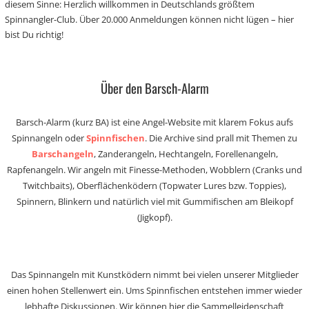
diesem Sinne: Herzlich willkommen in Deutschlands größtem
Spinnangler-Club. Über 20.000 Anmeldungen können nicht lügen – hier
bist Du richtig!
Über den Barsch-Alarm
Barsch-Alarm (kurz BA) ist eine Angel-Website mit klarem Fokus aufs
Spinnangeln oder
Spinnfischen
. Die Archive sind prall mit Themen zu
Barschangeln
, Zanderangeln, Hechtangeln, Forellenangeln,
Rapfenangeln. Wir angeln mit Finesse-Methoden, Wobblern (Cranks und
Twitchbaits), Oberflächenködern (Topwater Lures bzw. Toppies),
Spinnern, Blinkern und natürlich viel mit Gummifischen am Bleikopf
(Jigkopf).
Das Spinnangeln mit Kunstködern nimmt bei vielen unserer Mitglieder
einen hohen Stellenwert ein. Ums Spinnfischen entstehen immer wieder
lebhafte Diskussionen. Wir können hier die Sammelleidenschaft