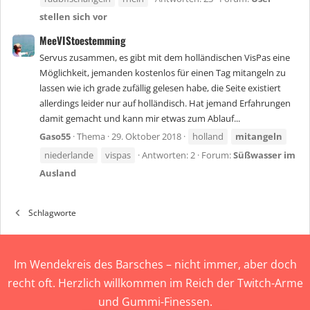
stellen sich vor
MeeVIStoestemming
Servus zusammen, es gibt mit dem holländischen VisPas eine
Möglichkeit, jemanden kostenlos für einen Tag mitangeln zu
lassen wie ich grade zufällig gelesen habe, die Seite existiert
allerdings leider nur auf holländisch. Hat jemand Erfahrungen
damit gemacht und kann mir etwas zum Ablauf...
Gaso55
Thema
29. Oktober 2018
holland
mitangeln
niederlande
vispas
Antworten: 2
Forum:
Süßwasser im
Ausland
Schlagworte
Im Wendekreis des Barsches – nicht immer, aber doch
recht oft. Herzlich willkommen im Reich der Twitch-Arme
und Gummi-Finessen.