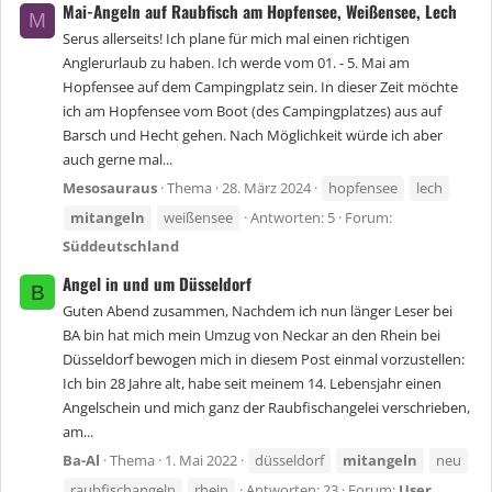
Mai-Angeln auf Raubfisch am Hopfensee, Weißensee, Lech
M
Serus allerseits! Ich plane für mich mal einen richtigen
Anglerurlaub zu haben. Ich werde vom 01. - 5. Mai am
Hopfensee auf dem Campingplatz sein. In dieser Zeit möchte
ich am Hopfensee vom Boot (des Campingplatzes) aus auf
Barsch und Hecht gehen. Nach Möglichkeit würde ich aber
auch gerne mal...
Mesosauraus
Thema
28. März 2024
hopfensee
lech
mitangeln
weißensee
Antworten: 5
Forum:
Süddeutschland
Angel in und um Düsseldorf
B
Guten Abend zusammen, Nachdem ich nun länger Leser bei
BA bin hat mich mein Umzug von Neckar an den Rhein bei
Düsseldorf bewogen mich in diesem Post einmal vorzustellen:
Ich bin 28 Jahre alt, habe seit meinem 14. Lebensjahr einen
Angelschein und mich ganz der Raubfischangelei verschrieben,
am...
Ba-Al
Thema
1. Mai 2022
düsseldorf
mitangeln
neu
raubfischangeln
rhein
Antworten: 23
Forum:
User