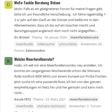
MeFo-Tackle Beratung Ostsee
D
Moin, Falls es ein geeigneteres Forum für meine Fragen gibt,
bitte ich um freundliche Verschiebung . Ich fahre regelmäßig 1-
2 x/ Jahr auf den Darß an die Ostsee und beiße mir in den
Allerwertesten, dass ich bis auf ein bisschen Hecht und
Barschgezuppel anglerisch dort noch nicht angegriffen...
Dr.Brösel
Thema
18. Januar 2024
meerforelenrute
meerforelle
rollensuche
schnurdicke
Antworten: 60
Forum:
Salmoniden
Welche Meerforellenrute?
K
Hallo, ich will mir eine Meerforellencombo neu erstellen. Ich
konnte am vergangenen Wochenende schon die Shimano
Rolle Vanford 4000 MHG von einem Kumpel zur Probe Fischen.
Jetzt suche ich eine passende Rute, ich bin von den ganzen
emphehlungen im Netz hin und her gerissen und kann mich
nicht...
Keule1972
Thema
23. März 2021
meerforelenrute
meerforelle
shimano technium
Antworten: 3
Forum: