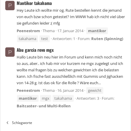
Mantikor takahama
P
Hey Leute ich wollte mir og. Rute bestellen kennt die jemand
von euch bzw schon getestet? Im WWW hab ich nicht viel über
sie gefunden leider ;( mfg
Peenestrom
Thema
17. Januar 2014
mantikor
takahama
test
Antworten: 1
Forum:
Ruten (Spinning)
Abu garcia revo mgx
P
Hallo Leute bin neu hier im Forum und kenn mich noch nicht
so aus, aber.. ich hab mir vor kurzem ne mgx zugelegt und ich
wollte mal fragen bis zu welchen gewichten ich die belasten
kann. Ich fische fast ausschließlich mit Gummis und jighacken
von 14-28 g. Ist das ok für die Rolle ? Wäre euch...
Peenestrom
Thema
16. Januar 2014
gewicht
mantikor
mgx
takahama
Antworten: 3
Forum:
Baitcaster- und Multi-Rollen
Schlagworte