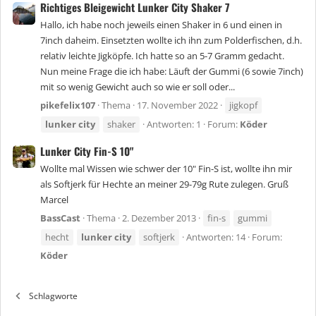
Richtiges Bleigewicht Lunker City Shaker 7
Hallo, ich habe noch jeweils einen Shaker in 6 und einen in
7inch daheim. Einsetzten wollte ich ihn zum Polderfischen, d.h.
relativ leichte Jigköpfe. Ich hatte so an 5-7 Gramm gedacht.
Nun meine Frage die ich habe: Läuft der Gummi (6 sowie 7inch)
mit so wenig Gewicht auch so wie er soll oder...
pikefelix107
Thema
17. November 2022
jigkopf
lunker
city
shaker
Antworten: 1
Forum:
Köder
Lunker City Fin-S 10"
Wollte mal Wissen wie schwer der 10" Fin-S ist, wollte ihn mir
als Softjerk für Hechte an meiner 29-79g Rute zulegen. Gruß
Marcel
BassCast
Thema
2. Dezember 2013
fin-s
gummi
hecht
lunker
city
softjerk
Antworten: 14
Forum:
Köder
Schlagworte