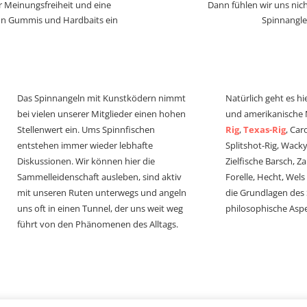
r Meinungsfreiheit und eine
Dann fühlen wir uns nich
von Gummis und Hardbaits ein
Spinnangle
Das Spinnangeln mit Kunstködern nimmt
Natürlich geht es hi
bei vielen unserer Mitglieder einen hohen
und amerikanische
Stellenwert ein. Ums Spinnfischen
Rig
,
Texas-Rig
, Car
entstehen immer wieder lebhafte
Splitshot-Rig, Wacky-
Diskussionen. Wir können hier die
Zielfische Barsch, Z
Sammelleidenschaft ausleben, sind aktiv
Forelle, Hecht, Wel
mit unseren Ruten unterwegs und angeln
die Grundlagen des
uns oft in einen Tunnel, der uns weit weg
philosophische Aspe
führt von den Phänomenen des Alltags.