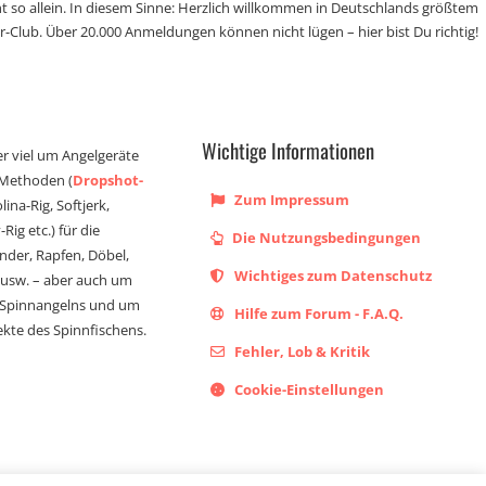
t so allein. In diesem Sinne: Herzlich willkommen in Deutschlands größtem
r-Club. Über 20.000 Anmeldungen können nicht lügen – hier bist Du richtig!
Wichtige Informationen
er viel um Angelgeräte
 Methoden (
Dropshot-
Zum Impressum
olina-Rig, Softjerk,
Rig etc.) für die
Die Nutzungsbedingungen
ander, Rapfen, Döbel,
Wichtiges zum Datenschutz
s usw. – aber auch um
 Spinnangelns und um
Hilfe zum Forum - F.A.Q.
kte des Spinnfischens.
Fehler, Lob & Kritik
Cookie-Einstellungen