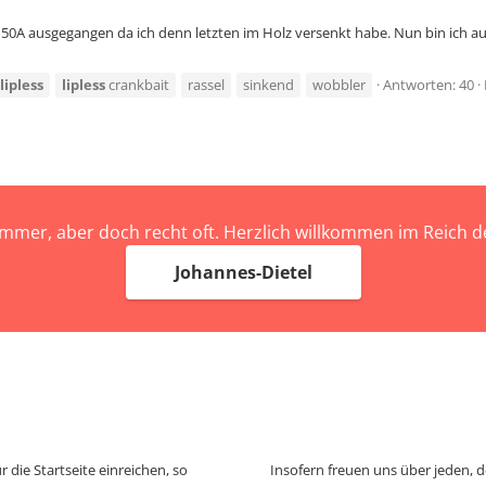
 50A ausgegangen da ich denn letzten im Holz versenkt habe. Nun bin ich auf
lipless
lipless
crankbait
rassel
sinkend
wobbler
Antworten: 40
immer, aber doch recht oft. Herzlich willkommen im Reich
Johannes-Dietel
 die Startseite einreichen, so
Insofern freuen uns über jeden, 