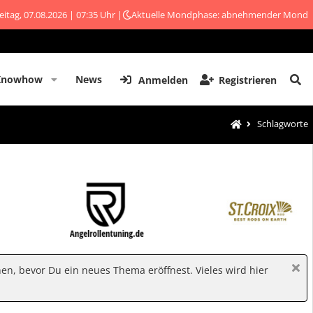
eitag, 07.08.2026 | 07:35 Uhr |
Aktuelle Mondphase: abnehmender Mond
Knowhow
News
Anmelden
Registrieren
Schlagworte
hen, bevor Du ein neues Thema eröffnest. Vieles wird hier