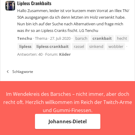
Lipless Crankbaits
Hallo Zusammen, leider ist vor kurzem mein Vorrat an Illex TN/
50A ausgegangen da ich denn letzten im Holz versenkt habe.
Nun bin ich auf der Suche nach Alternativen und frage mich
was ihr so an Lipless Cranks fischt. LG Tenchu
Tenchu
Thema
27. Juli 2020
barsch
crankbait
hecht
lipless
lipless
crankbait
rassel
sinkend
wobbler
Antworten: 40
Forum:
Köder
Schlagworte
Im Wendekreis des Barsches – nicht immer, aber doch
recht oft. Herzlich willkommen im Reich der Twitch-Arme
und Gummi-Finessen.
Johannes-Dietel