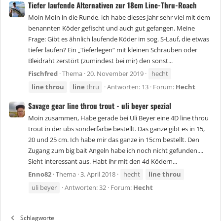
Tiefer laufende Alternativen zur 18cm Line-Thru-Roach
Moin Moin in die Runde, ich habe dieses Jahr sehr viel mit dem
benannten Köder gefischt und auch gut gefangen. Meine
Frage: Gibt es ähnlich laufende Köder im sog. S-Lauf, die etwas
tiefer laufen? Ein „Tieferlegen“ mit kleinen Schrauben oder
Bleidraht zerstört (zumindest bei mir) den sonst...
Fischfred
Thema
20. November 2019
hecht
line
throu
line
thru
Antworten: 13
Forum:
Hecht
Savage gear line throu trout - uli beyer spezial
Moin zusammen, Habe gerade bei Uli Beyer eine 4D line throu
trout in der ubs sonderfarbe bestellt. Das ganze gibt es in 15,
20 und 25 cm. Ich habe mir das ganze in 15cm bestellt. Den
Zugang zum big bait Angeln habe ich noch nicht gefunden....
Sieht interessant aus. Habt ihr mit den 4d Ködern...
Enno82
Thema
3. April 2018
hecht
line
throu
uli beyer
Antworten: 32
Forum:
Hecht
Schlagworte