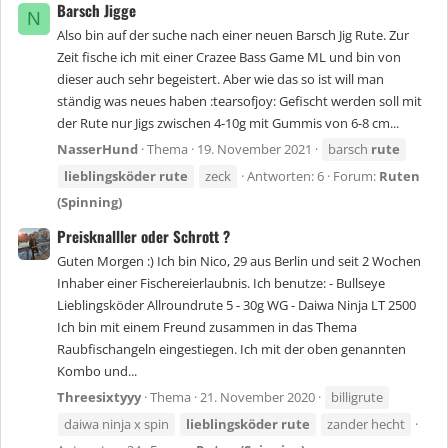
Barsch Jigge
N
Also bin auf der suche nach einer neuen Barsch Jig Rute. Zur
Zeit fische ich mit einer Crazee Bass Game ML und bin von
dieser auch sehr begeistert. Aber wie das so ist will man
ständig was neues haben :tearsofjoy: Gefischt werden soll mit
der Rute nur Jigs zwischen 4-10g mit Gummis von 6-8 cm...
NasserHund
Thema
19. November 2021
barsch
rute
lieblingsköder
rute
zeck
Antworten: 6
Forum:
Ruten
(Spinning)
Preisknalller oder Schrott ?
Guten Morgen :) Ich bin Nico, 29 aus Berlin und seit 2 Wochen
Inhaber einer Fischereierlaubnis. Ich benutze: - Bullseye
Lieblingsköder Allroundrute 5 - 30g WG - Daiwa Ninja LT 2500
Ich bin mit einem Freund zusammen in das Thema
Raubfischangeln eingestiegen. Ich mit der oben genannten
Kombo und...
Threesixtyyy
Thema
21. November 2020
billigrute
daiwa ninja x spin
lieblingsköder
rute
zander hecht