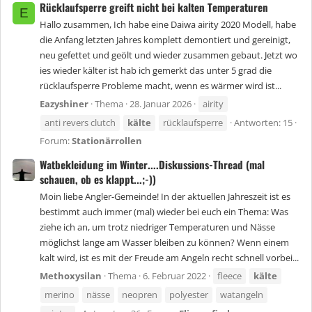
Rücklaufsperre greift nicht bei kalten Temperaturen
E
Hallo zusammen, Ich habe eine Daiwa airity 2020 Modell, habe
die Anfang letzten Jahres komplett demontiert und gereinigt,
neu gefettet und geölt und wieder zusammen gebaut. Jetzt wo
ies wieder kälter ist hab ich gemerkt das unter 5 grad die
rücklaufsperre Probleme macht, wenn es wärmer wird ist...
Eazyshiner
Thema
28. Januar 2026
airity
anti revers clutch
kälte
rücklaufsperre
Antworten: 15
Forum:
Stationärrollen
Watbekleidung im Winter....Diskussions-Thread (mal
schauen, ob es klappt...;-))
Moin liebe Angler-Gemeinde! In der aktuellen Jahreszeit ist es
bestimmt auch immer (mal) wieder bei euch ein Thema: Was
ziehe ich an, um trotz niedriger Temperaturen und Nässe
möglichst lange am Wasser bleiben zu können? Wenn einem
kalt wird, ist es mit der Freude am Angeln recht schnell vorbei...
Methoxysilan
Thema
6. Februar 2022
fleece
kälte
merino
nässe
neopren
polyester
watangeln