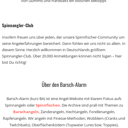
von Gummis und Hardbaits ein bisschen bekloppt.
Spinnangler-Club
Insofern freuen uns über jeden, der unsere Spinnfischer-Community um
seine Angelerfahrungen bereichert. Dann fühlen wir uns nicht so allein. In
diesem Sinne: Herzlich willkommen in Deutschlands größtem
Spinnangler-Club. Über 20.000 Anmeldungen können nicht lügen – hier
bist Du richtig!
Über den Barsch-Alarm
Barsch-Alarm (kurz BA) ist eine Angel-Website mit klarem Fokus aufs
Spinnangeln oder
Spinnfischen
. Die Archive sind prall mit Themen zu
Barschangeln
, Zanderangeln, Hechtangeln, Forellenangeln,
Rapfenangeln. Wir angeln mit Finesse-Methoden, Wobblern (Cranks und
Twitchbaits), Oberflächenködern (Topwater Lures bzw. Toppies),