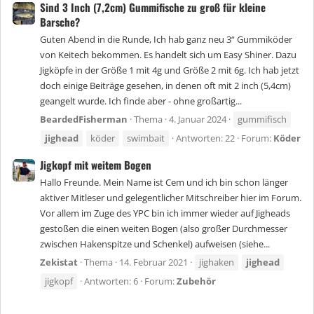
Sind 3 Inch (7,2cm) Gummifische zu groß für kleine
Barsche?
Guten Abend in die Runde, Ich hab ganz neu 3“ Gummiköder
von Keitech bekommen. Es handelt sich um Easy Shiner. Dazu
Jigköpfe in der Größe 1 mit 4g und Größe 2 mit 6g. Ich hab jetzt
doch einige Beiträge gesehen, in denen oft mit 2 inch (5,4cm)
geangelt wurde. Ich finde aber - ohne großartig...
BeardedFisherman
Thema
4. Januar 2024
gummifisch
jighead
köder
swimbait
Antworten: 22
Forum:
Köder
Jigkopf mit weitem Bogen
Hallo Freunde. Mein Name ist Cem und ich bin schon länger
aktiver Mitleser und gelegentlicher Mitschreiber hier im Forum.
Vor allem im Zuge des YPC bin ich immer wieder auf Jigheads
gestoßen die einen weiten Bogen (also großer Durchmesser
zwischen Hakenspitze und Schenkel) aufweisen (siehe...
Zekistat
Thema
14. Februar 2021
jighaken
jighead
jigkopf
Antworten: 6
Forum:
Zubehör