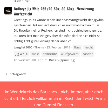
(Spinning)
Bullseye Jig Whip 255 (20-50g, 30-60g) - Verwirrung
Wurfgewicht
Greetings! Ja, es wurde schon über das Wurfgewicht der Jigwhip
geschrieben. Tut mir leid, dass ich es nochmal machen muss.
Die Resulte meiner Recherchen sind nicht befriedigend genug.
In Foren liest man einiges, aber die Infos decken sich nicht so
richtig. Echt gute Beiträge dabei, aber ich...
junglist3000
Thema
25. Februar 2019
fluss
hecht
jig
whip
saale
spinnrute
wurfgewicht
zander
Antworten: 388
Forum:
Ruten (Spinning)
Schlagworte
Im Wendekreis des Barsches – nicht immer, aber doch
recht oft. Herzlich willkommen im Reich der Twitch-Arme
und Gummi-Finessen.