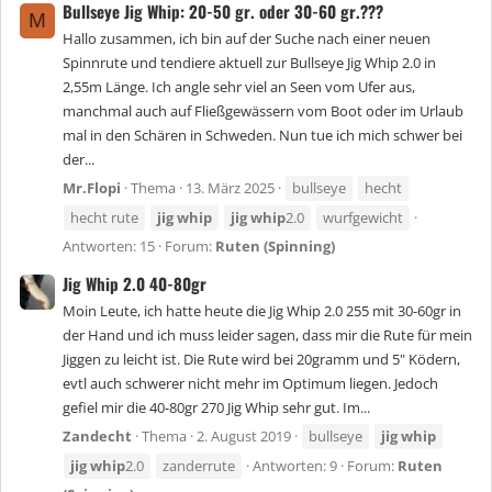
Bullseye Jig Whip: 20-50 gr. oder 30-60 gr.???
M
Hallo zusammen, ich bin auf der Suche nach einer neuen
Spinnrute und tendiere aktuell zur Bullseye Jig Whip 2.0 in
2,55m Länge. Ich angle sehr viel an Seen vom Ufer aus,
manchmal auch auf Fließgewässern vom Boot oder im Urlaub
mal in den Schären in Schweden. Nun tue ich mich schwer bei
der...
Mr.Flopi
Thema
13. März 2025
bullseye
hecht
hecht rute
jig
whip
jig
whip
2.0
wurfgewicht
Antworten: 15
Forum:
Ruten (Spinning)
Jig Whip 2.0 40-80gr
Moin Leute, ich hatte heute die Jig Whip 2.0 255 mit 30-60gr in
der Hand und ich muss leider sagen, dass mir die Rute für mein
Jiggen zu leicht ist. Die Rute wird bei 20gramm und 5" Ködern,
evtl auch schwerer nicht mehr im Optimum liegen. Jedoch
gefiel mir die 40-80gr 270 Jig Whip sehr gut. Im...
Zandecht
Thema
2. August 2019
bullseye
jig
whip
jig
whip
2.0
zanderrute
Antworten: 9
Forum:
Ruten