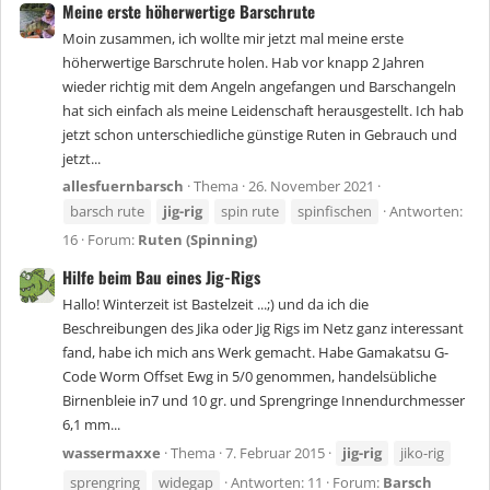
Meine erste höherwertige Barschrute
Moin zusammen, ich wollte mir jetzt mal meine erste
höherwertige Barschrute holen. Hab vor knapp 2 Jahren
wieder richtig mit dem Angeln angefangen und Barschangeln
hat sich einfach als meine Leidenschaft herausgestellt. Ich hab
jetzt schon unterschiedliche günstige Ruten in Gebrauch und
jetzt...
allesfuernbarsch
Thema
26. November 2021
barsch rute
jig-rig
spin rute
spinfischen
Antworten:
16
Forum:
Ruten (Spinning)
Hilfe beim Bau eines Jig-Rigs
Hallo! Winterzeit ist Bastelzeit ...;) und da ich die
Beschreibungen des Jika oder Jig Rigs im Netz ganz interessant
fand, habe ich mich ans Werk gemacht. Habe Gamakatsu G-
Code Worm Offset Ewg in 5/0 genommen, handelsübliche
Birnenbleie in7 und 10 gr. und Sprengringe Innendurchmesser
6,1 mm...
wassermaxxe
Thema
7. Februar 2015
jig-rig
jiko-rig
sprengring
widegap
Antworten: 11
Forum:
Barsch