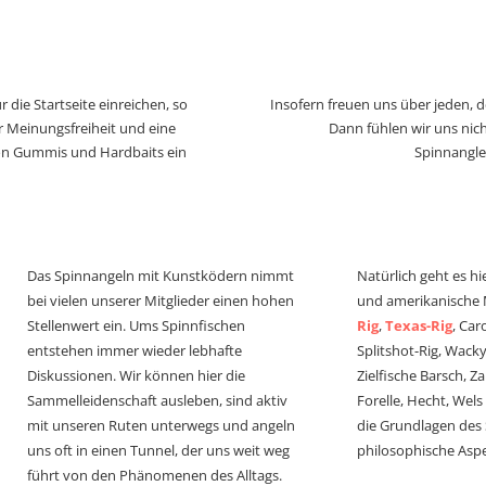
 die Startseite einreichen, so
Insofern freuen uns über jeden, 
r Meinungsfreiheit und eine
Dann fühlen wir uns nich
von Gummis und Hardbaits ein
Spinnangle
Das Spinnangeln mit Kunstködern nimmt
Natürlich geht es hi
bei vielen unserer Mitglieder einen hohen
und amerikanische
Stellenwert ein. Ums Spinnfischen
Rig
,
Texas-Rig
, Car
entstehen immer wieder lebhafte
Splitshot-Rig, Wacky-
Diskussionen. Wir können hier die
Zielfische Barsch, Z
Sammelleidenschaft ausleben, sind aktiv
Forelle, Hecht, Wel
mit unseren Ruten unterwegs und angeln
die Grundlagen des
uns oft in einen Tunnel, der uns weit weg
philosophische Aspe
führt von den Phänomenen des Alltags.