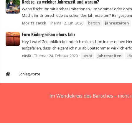
Krebse, zu welcher Jahreszeit und warum?
Wann fischt Ihr mit Krebes Imitationen? Im Sommer oder doch lie
Macht ihr Unterschiede zwischen den Jahreszeiten? Bin gespann
Moritz_catch
Thema
2. Juni 2020
barsch
jahreszeiten
Eure Ködergrößen übers Jahr
Hey Leute! Gedanklich befinde ich mich schon in der neuen Hec
aufgefallen, dass ich eigentlich nur ab Spätsommer wirklich erfol
c0siX
Thema
24. Februar 2020
hecht
jahreszeiten
kö
Schlagworte
Im Wendekreis des Barsches – nicht 