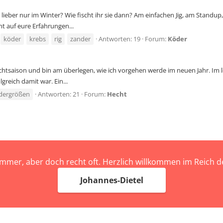
ber nur im Winter? Wie fischt ihr sie dann? Am einfachen Jig, am Standup, T
t auf eure Erfahrungen...
köder
krebs
rig
zander
Antworten: 19
Forum:
Köder
htsaison und bin am überlegen, wie ich vorgehen werde im neuen Jahr. Im l
greich damit war. Ein...
dergrößen
Antworten: 21
Forum:
Hecht
immer, aber doch recht oft. Herzlich willkommen im Reich
Johannes-Dietel