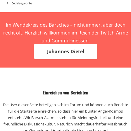
Schlagworte
Im Wendekreis des Barsches – nicht immer, aber doch
recht oft. Herzlich willkommen im Reich der Twitch-Arme
und Gummi-Finessen.
Johannes-Dietel
Einreichen von Berichten
Die User dieser Seite beteiligen sich im Forum und können auch Berichte
für die Startseite einreichen, so dass hier ein bunter Angel-Kosmos
entsteht. Wir Barsch-Alarmer stehen für Meinungsfreiheit und eine
freundliche Diskussionskultur. Natürlich macht dauerhafter Missbrauch
von Gummis und Hardbaits ein bisschen bekloppt.