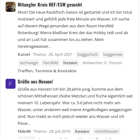
Mitangler Kreis HEF/ESW gesucht
Moin! Die neue Raubfisch-Saison ist gestartet und ich bin total
motiviert und gefühlt jede freie Minute am Wasser. Ich suche
auf diesem Wege jemanden aus dem Raum Hersfeld
Rotenburg/ Werra-Meißner Kreis der das Hobby teilt und ab
und an Lust hat zusammen los zu ziehen. Mein
Vereinsgewässer...
Raivel
Thema
28. April 2021
baggerloch
baggersee
eschwege
hersfeld
hessen
Antworten: 0
Forum:
Treffen, Termine & Kontakte
Grüße aus Hessen!
F
Grüße aus Hessen! Ich bin 28 Jahre jung, komme aus dem
schönen Mittelhessen (Nähe Wetzlar) und fische eigentlich seit
meinem 10. Lebensjahr. War ca. 5-6 Jahre nicht mehr am
Wasser, unter anderem weil meine Angelkollegen weggezogen
sind. Nun treibt es mich jedoch wieder ans Wasser und ich
freue...
f4de90
Thema
28. Juli 2019
hessen
mittelhessen