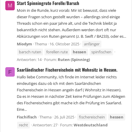
Start Spinningrute Forelle/Barsch
M
Moin in die Runde, kurz vorab: Mir ist bewusst, dass viele
dieser Fragen schon gestellt wurden – allerdings sind einige
Threads schon ein paar Jahre alt, und die Technik bleibt ja
bekanntlich nicht stehen. Außerdem werden dort oft nur
Abkürzungen von Ruten genannt (z. B. Swift / BA233), oder es...
Miodym
Thema
16. Oktober 2025
anfänger
barsch ruten
forellen rute
hessen
spinfischen
Antworten: 14
Forum:
Ruten (Spinning)
Saarländischer Fischereischein mit Wohnsitz in Hessen.
F
Hallo liebe Community, Ich finde im Internet leider nichts
eindeutiges dazu ob ich mit dem Saarländischen
Fischereischein in Hessen angeln darf ( Wohnsitz in Hessen).
Da es in Hessen in nächster Zeit keine Prüfungen zum Ablegen
des Fischereischeins gibt mache ich die Prüfung im Saarland.
Eine...
Fischifisch
Thema
26. Juli 2025
fischereischein
hessen
recht
Antworten: 27
Forum:
Westdeutschland