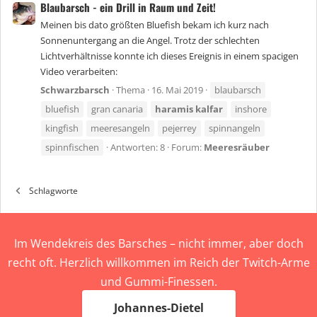
Blaubarsch - ein Drill in Raum und Zeit!
Meinen bis dato größten Bluefish bekam ich kurz nach
Sonnenuntergang an die Angel. Trotz der schlechten
Lichtverhältnisse konnte ich dieses Ereignis in einem spacigen
Video verarbeiten:
Schwarzbarsch
Thema
16. Mai 2019
blaubarsch
bluefish
gran canaria
haramis
kalfar
inshore
kingfish
meeresangeln
pejerrey
spinnangeln
spinnfischen
Antworten: 8
Forum:
Meeresräuber
Schlagworte
Im Wendekreis des Barsches – nicht immer, aber doch
recht oft. Herzlich willkommen im Reich der Twitch-Arme
und Gummi-Finessen.
Johannes-Dietel