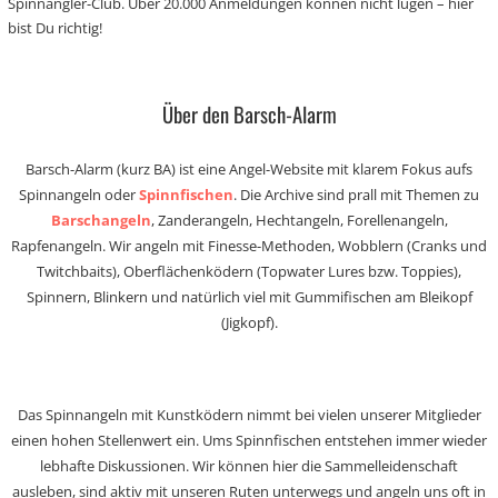
Spinnangler-Club. Über 20.000 Anmeldungen können nicht lügen – hier
bist Du richtig!
Über den Barsch-Alarm
Barsch-Alarm (kurz BA) ist eine Angel-Website mit klarem Fokus aufs
Spinnangeln oder
Spinnfischen
. Die Archive sind prall mit Themen zu
Barschangeln
, Zanderangeln, Hechtangeln, Forellenangeln,
Rapfenangeln. Wir angeln mit Finesse-Methoden, Wobblern (Cranks und
Twitchbaits), Oberflächenködern (Topwater Lures bzw. Toppies),
Spinnern, Blinkern und natürlich viel mit Gummifischen am Bleikopf
(Jigkopf).
Das Spinnangeln mit Kunstködern nimmt bei vielen unserer Mitglieder
einen hohen Stellenwert ein. Ums Spinnfischen entstehen immer wieder
lebhafte Diskussionen. Wir können hier die Sammelleidenschaft
ausleben, sind aktiv mit unseren Ruten unterwegs und angeln uns oft in