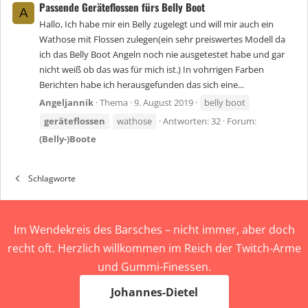
Passende Geräteflossen fürs Belly Boot
A
Hallo, Ich habe mir ein Belly zugelegt und will mir auch ein
Wathose mit Flossen zulegen(ein sehr preiswertes Modell da
ich das Belly Boot Angeln noch nie ausgetestet habe und gar
nicht weiß ob das was für mich ist.) In vohrrigen Farben
Berichten habe ich herausgefunden das sich eine...
Angeljannik
Thema
9. August 2019
belly boot
geräteflossen
wathose
Antworten: 32
Forum:
(Belly-)Boote
Schlagworte
Im Wendekreis des Barsches – nicht immer, aber doch
recht oft. Herzlich willkommen im Reich der Twitch-Arme
und Gummi-Finessen.
Johannes-Dietel