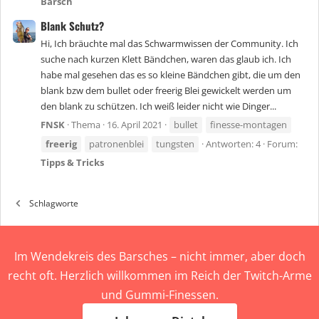
Barsch
Blank Schutz?
Hi, Ich bräuchte mal das Schwarmwissen der Community. Ich
suche nach kurzen Klett Bändchen, waren das glaub ich. Ich
habe mal gesehen das es so kleine Bändchen gibt, die um den
blank bzw dem bullet oder freerig Blei gewickelt werden um
den blank zu schützen. Ich weiß leider nicht wie Dinger...
FNSK
Thema
16. April 2021
bullet
finesse-montagen
freerig
patronenblei
tungsten
Antworten: 4
Forum:
Tipps & Tricks
Schlagworte
Im Wendekreis des Barsches – nicht immer, aber doch
recht oft. Herzlich willkommen im Reich der Twitch-Arme
und Gummi-Finessen.