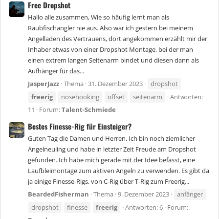
Free Dropshot
Hallo alle zusammen, Wie so häufig lernt man als
Raubfischangler nie aus. Also war ich gestern bei meinem
Angelladen des Vertrauens, dort angekommen erzählt mir der
Inhaber etwas von einer Dropshot Montage, bei der man
einen extrem langen Seitenarm bindet und diesen dann als
Aufhänger für das...
JasperJazz
Thema
31. Dezember 2023
dropshot
freerig
nosehooking
offset
seitenarm
Antworten:
11
Forum:
Talent-Schmiede
Bestes Finesse-Rig für Einsteiger?
Guten Tag die Damen und Herren, Ich bin noch ziemlicher
Angelneuling und habe in letzter Zeit Freude am Dropshot
gefunden. Ich habe mich gerade mit der Idee befasst, eine
Laufbleimontage zum aktiven Angeln zu verwenden. Es gibt da
ja einige Finesse-Rigs, von C-Rig über T-Rig zum Freerig...
BeardedFisherman
Thema
9. Dezember 2023
anfänger
dropshot
finesse
freerig
Antworten: 6
Forum: