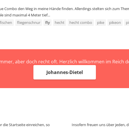
neue Combo den Weg in meine Hände finden. Allerdings stelten sich zum The
e sind maximal 4 Meter tief...
nfischen
fliegenschnur
fly
hecht
hecht combo
pike
pikeon
p
immer, aber doch recht oft. Herzlich willkommen im Reich
Johannes-Dietel
 die Startseite einreichen, so
Insofern freuen uns über jeden, 