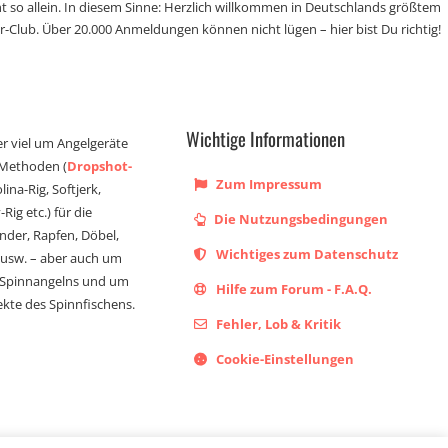
t so allein. In diesem Sinne: Herzlich willkommen in Deutschlands größtem
r-Club. Über 20.000 Anmeldungen können nicht lügen – hier bist Du richtig!
Wichtige Informationen
er viel um Angelgeräte
 Methoden (
Dropshot-
Zum Impressum
olina-Rig, Softjerk,
Rig etc.) für die
Die Nutzungsbedingungen
ander, Rapfen, Döbel,
Wichtiges zum Datenschutz
s usw. – aber auch um
 Spinnangelns und um
Hilfe zum Forum - F.A.Q.
kte des Spinnfischens.
Fehler, Lob & Kritik
Cookie-Einstellungen