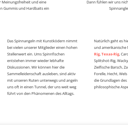
r Meinungsfreiheit und eine
Dann fühlen wir uns nich
von Gummis und Hardbaits ein
Spinnangle
Das Spinnangeln mit Kunstködern nimmt
Natürlich geht es hi
bei vielen unserer Mitglieder einen hohen
und amerikanische
Stellenwert ein. Ums Spinnfischen
Rig
,
Texas-Rig
, Car
entstehen immer wieder lebhafte
Splitshot-Rig, Wacky-
Diskussionen. Wir können hier die
Zielfische Barsch, Z
Sammelleidenschaft ausleben, sind aktiv
Forelle, Hecht, Wel
mit unseren Ruten unterwegs und angeln
die Grundlagen des
uns oft in einen Tunnel, der uns weit weg
philosophische Aspe
führt von den Phänomenen des Alltags.