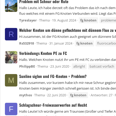
Problem mit Schnur oder Rute
Hallo Leute, ich habe derzeit oft das Problem das ich nach dem
fluo welches mit einem FG Knoten Verbunden wird. Liegt das 
Tyreslayer
Thema
19. August 2024
fg
knoten
probleme
Welcher Knoten um dünne geflochtene mit dünnem Fluo zu 
R
Hi zusammen, ist der FG-Knoten auch geeignet um dünnere Schnü
Rs532918
Thema
31. Januar 2024
fg
knoten
fluorocarbo
Verbindungs Knoten PE zu FC
Hallo. Welchen Knoten nutzt ihr um PE mit FC zu verbinden dam
PhilippBE
Thema
23. Juni 2020
albright
baitcast vorfach
Sunline siglon und FG-Knoten = Problem?
M
Hallo zusammen, vor kurzem habe ich mir neue Schnur gegönnt, Su
Knoten beim Hänger ziemlich schnell gerissen ist. Ich binde den 
mythos
Thema
22. Juni 2020
fg
knoten
Antworten: 27
Schlagschnur-Freiwasserwerfen auf Hecht
F
Hallo Leute! Ich würde gerne am Traunsee (Großer und Tiefer A