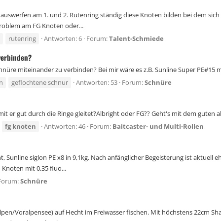
 auswerfen am 1. und 2. Rutenring ständig diese Knoten bilden bei dem sich 
Problem am FG Knoten oder...
rutenring
Antworten: 6
Forum:
Talent-Schmiede
verbinden?
re miteinander zu verbinden? Bei mir wäre es z.B. Sunline Super PE#15 mit
n
geflochtene schnur
Antworten: 53
Forum:
Schnüre
it er gut durch die Ringe gleitet?Albright oder FG?? Geht's mit dem guten a
fg
knoten
Antworten: 46
Forum:
Baitcaster- und Multi-Rollen
nline siglon PE x8 in 9,1kg. Nach anfänglicher Begeisterung ist aktuell ehe
Knoten mit 0,35 fluo...
Forum:
Schnüre
lpen/Voralpensee) auf Hecht im Freiwasser fischen. Mit höchstens 22cm Shadt