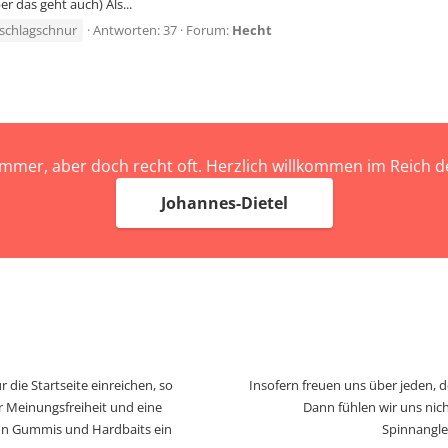
r das geht auch) Als...
schlagschnur
Antworten: 37
Forum:
Hecht
immer, aber doch recht oft. Herzlich willkommen im Reich
Johannes-Dietel
 die Startseite einreichen, so
Insofern freuen uns über jeden, 
r Meinungsfreiheit und eine
Dann fühlen wir uns nich
von Gummis und Hardbaits ein
Spinnangle