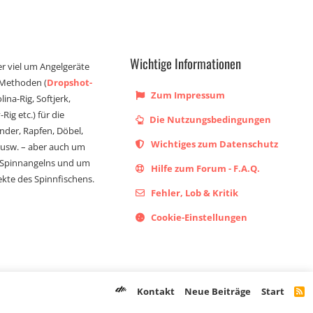
Wichtige Informationen
er viel um Angelgeräte
 Methoden (
Dropshot-
Zum Impressum
olina-Rig, Softjerk,
Rig etc.) für die
Die Nutzungsbedingungen
ander, Rapfen, Döbel,
Wichtiges zum Datenschutz
s usw. – aber auch um
 Spinnangelns und um
Hilfe zum Forum - F.A.Q.
kte des Spinnfischens.
Fehler, Lob & Kritik
Cookie-Einstellungen
Kontakt
Neue Beiträge
Start
R
S
S