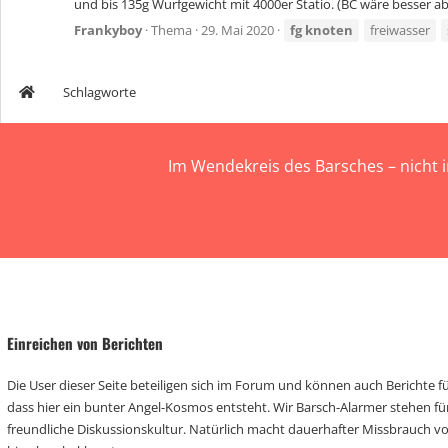
und bis 135g Wurfgewicht mit 4000er Statio. (BC wäre besser abe
Frankyboy
Thema
29. Mai 2020
fg
knoten
freiwasser
Schlagworte
Im Wendekreis des Barsches – nicht 
Einreichen von Berichten
Die User dieser Seite beteiligen sich im Forum und können auch Berichte für
dass hier ein bunter Angel-Kosmos entsteht. Wir Barsch-Alarmer stehen fü
freundliche Diskussionskultur. Natürlich macht dauerhafter Missbrauch 