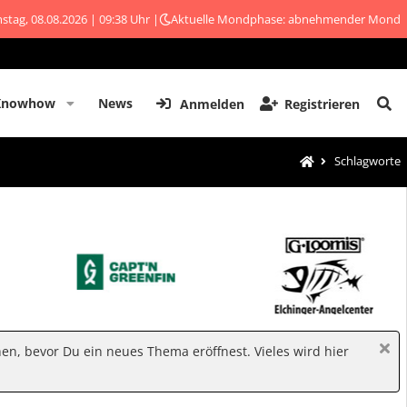
stag, 08.08.2026 | 09:38 Uhr |
Aktuelle Mondphase: abnehmender Mond
Knowhow
News
Anmelden
Registrieren
Schlagworte
hen, bevor Du ein neues Thema eröffnest. Vieles wird hier