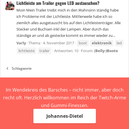
Lichtleiste am Trailer gegen LED austauschen?
Moin Mein Trailer treibt mich in den Wahnsinn ständig habe
ich Probleme mit der Lichtleiste. Mittlerweile habe ich so
ziemlich alles ausgetauscht bis auf den Lichtleistenträger. Alle
Stecker und Buchsen inkl der Lampen. Aber durch das
ständige an und ab gestecke kommt es immer wieder zu...
Varly
Thema
4. November 2017
boot
elektronik
led
lichtleiste
trailer
Antworten: 10
Forum:
(Belly-)Boote
Schlagworte
Im Wendekreis des Barsches – nicht immer, aber doch
recht oft. Herzlich willkommen im Reich der Twitch-Arme
und Gummi-Finessen.
Johannes-Dietel