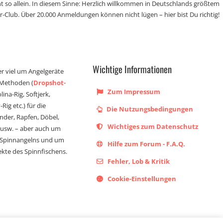
t so allein. In diesem Sinne: Herzlich willkommen in Deutschlands größtem
r-Club. Über 20.000 Anmeldungen können nicht lügen – hier bist Du richtig!
Wichtige Informationen
er viel um Angelgeräte
 Methoden (
Dropshot-
Zum Impressum
olina-Rig, Softjerk,
Rig etc.) für die
Die Nutzungsbedingungen
ander, Rapfen, Döbel,
Wichtiges zum Datenschutz
s usw. – aber auch um
 Spinnangelns und um
Hilfe zum Forum - F.A.Q.
kte des Spinnfischens.
Fehler, Lob & Kritik
Cookie-Einstellungen