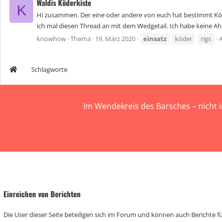
Waldis Köderkiste
K
Hi zusammen. Der eine oder andere von euch hat bestimmt Köde
ich mal diesen Thread an mit dem Wedgetail. Ich habe keine A
knowhow
Thema
19. März 2020
einsatz
köder
rigs
Schlagworte
Im Wendekreis des Barsches – nicht 
Einreichen von Berichten
Die User dieser Seite beteiligen sich im Forum und können auch Berichte für