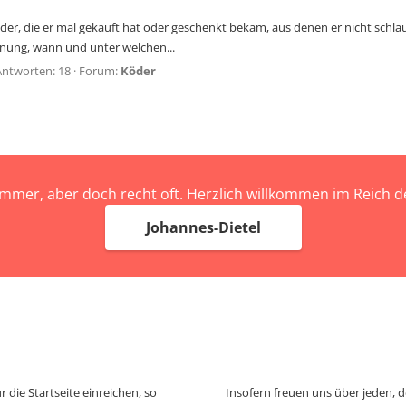
r, die er mal gekauft hat oder geschenkt bekam, aus denen er nicht schlau
hnung, wann und unter welchen...
Antworten: 18
Forum:
Köder
immer, aber doch recht oft. Herzlich willkommen im Reich
Johannes-Dietel
 die Startseite einreichen, so
Insofern freuen uns über jeden, 