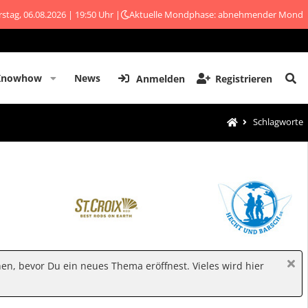
stag, 06.08.2026 | 19:50 Uhr |
Aktuelle Mondphase: abnehmender Mond
Knowhow
News
Anmelden
Registrieren
Schlagworte
hen, bevor Du ein neues Thema eröffnest. Vieles wird hier