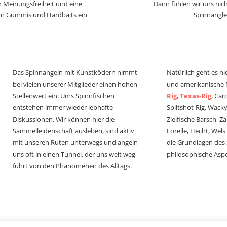
r Meinungsfreiheit und eine
Dann fühlen wir uns nich
von Gummis und Hardbaits ein
Spinnangle
Das Spinnangeln mit Kunstködern nimmt
Natürlich geht es hi
bei vielen unserer Mitglieder einen hohen
und amerikanische
Stellenwert ein. Ums Spinnfischen
Rig
,
Texas-Rig
, Car
entstehen immer wieder lebhafte
Splitshot-Rig, Wacky-
Diskussionen. Wir können hier die
Zielfische Barsch, Z
Sammelleidenschaft ausleben, sind aktiv
Forelle, Hecht, Wel
mit unseren Ruten unterwegs und angeln
die Grundlagen des
uns oft in einen Tunnel, der uns weit weg
philosophische Aspe
führt von den Phänomenen des Alltags.