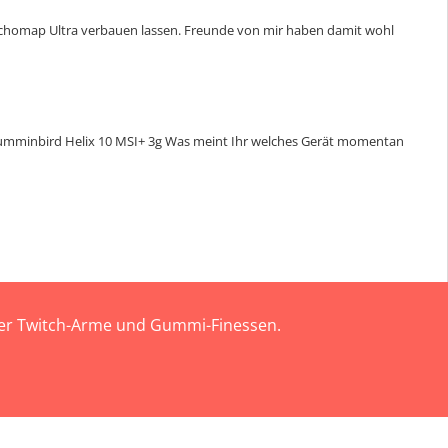
te Echomap Ultra verbauen lassen. Freunde von mir haben damit wohl
Humminbird Helix 10 MSI+ 3g Was meint Ihr welches Gerät momentan
 der Twitch-Arme und Gummi-Finessen.