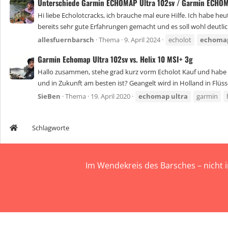
Unterschiede Garmin ECHOMAP Ultra 102sv / Garmin ECHO
Hi liebe Echolotcracks, ich brauche mal eure Hilfe. Ich habe 
bereits sehr gute Erfahrungen gemacht und es soll wohl deutlich 
allesfuernbarsch
Thema
9. April 2024
echolot
echoma
Garmin Echomap Ultra 102sv vs. Helix 10 MSI+ 3g
Hallo zusammen, stehe grad kurz vorm Echolot Kauf und habe 
und in Zukunft am besten ist? Geangelt wird in Holland in Flüsse
SieBen
Thema
19. April 2020
echomap
ultra
garmin
Schlagworte
Im Wendekreis des Barsches – nicht 