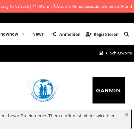
stag, 06.08.2026 | 11:49 Uhr |
Aktuelle Mondphase: abnehmender Mond
Knowhow
News
Anmelden
Registrieren
Schlagworte
hen, bevor Du ein neues Thema eröffnest. Vieles wird hier