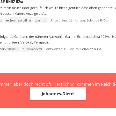
MAP UHD2 92sv
heute mein neues Boot gekauft. Ich wollte hier eigentlich dass oben genann
besser (klarere Anzeige etc)...
p
echomap
ultra
garmin
Antworten: 53
Forum:
Echolot & Co.
folgende Geräte in der näheren Auswahl: - Garmin Echomap Ultra 102vs - 
n und Seen, Vertikal, Pelagisch...
helix 10msi+
humminbird
Antworten: 0
Forum:
Echolot & Co.
immer, aber doch recht oft. Herzlich willkommen im Reich
Johannes-Dietel