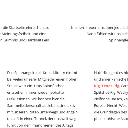
 die Startseite einreichen, so
Insofern freuen uns über jeden, 
r Meinungsfreiheit und eine
Dann fühlen wir uns nich
von Gummis und Hardbaits ein
Spinnangle
Das Spinnangeln mit Kunstködern nimmt
Natürlich geht es hi
bei vielen unserer Mitglieder einen hohen
und amerikanische
Stellenwert ein. Ums Spinnfischen
Rig
,
Texas-Rig
, Car
entstehen immer wieder lebhafte
Splitshot-Rig, Wacky-
Diskussionen. Wir können hier die
Zielfische Barsch, Z
Sammelleidenschaft ausleben, sind aktiv
Forelle, Hecht, Wel
mit unseren Ruten unterwegs und angeln
die Grundlagen des
uns oft in einen Tunnel, der uns weit weg
philosophische Aspe
führt von den Phänomenen des Alltags.