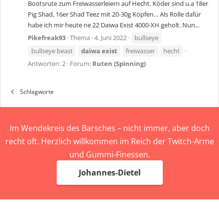
Bootsrute zum Freiwasserleiern auf Hecht. Köder sind u.a 18er
Pig Shad, 16er Shad Teez mit 20-30g Köpfen… Als Rolle dafür
habe ich mir heute ne 22 Daiwa Exist 4000-XH geholt. Nun...
Pikefreak93
Thema
4. Juni 2022
bullseye
bullseye beast
daiwa
exist
freiwasser
hecht
Antworten: 2
Forum:
Ruten (Spinning)
Schlagworte
Im Wendekreis des Barsches – nicht immer, aber doch
recht oft. Herzlich willkommen im Reich der Twitch-Arme
und Gummi-Finessen.
Johannes-Dietel