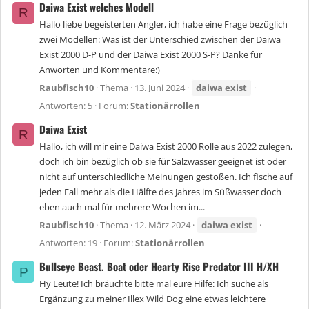
Daiwa Exist welches Modell
R
Hallo liebe begeisterten Angler, ich habe eine Frage bezüglich
zwei Modellen: Was ist der Unterschied zwischen der Daiwa
Exist 2000 D-P und der Daiwa Exist 2000 S-P? Danke für
Anworten und Kommentare:)
Raubfisch10
Thema
13. Juni 2024
daiwa
exist
Antworten: 5
Forum:
Stationärrollen
Daiwa Exist
R
Hallo, ich will mir eine Daiwa Exist 2000 Rolle aus 2022 zulegen,
doch ich bin bezüglich ob sie für Salzwasser geeignet ist oder
nicht auf unterschiedliche Meinungen gestoßen. Ich fische auf
jeden Fall mehr als die Hälfte des Jahres im Süßwasser doch
eben auch mal für mehrere Wochen im...
Raubfisch10
Thema
12. März 2024
daiwa
exist
Antworten: 19
Forum:
Stationärrollen
Bullseye Beast. Boat oder Hearty Rise Predator III H/XH
P
Hy Leute! Ich bräuchte bitte mal eure Hilfe: Ich suche als
Ergänzung zu meiner Illex Wild Dog eine etwas leichtere