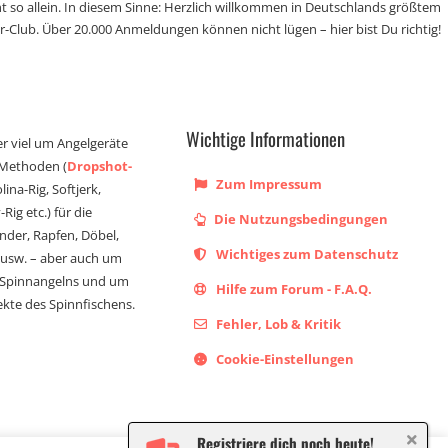
t so allein. In diesem Sinne: Herzlich willkommen in Deutschlands größtem
r-Club. Über 20.000 Anmeldungen können nicht lügen – hier bist Du richtig!
Wichtige Informationen
er viel um Angelgeräte
 Methoden (
Dropshot-
Zum Impressum
olina-Rig, Softjerk,
Rig etc.) für die
Die Nutzungsbedingungen
ander, Rapfen, Döbel,
Wichtiges zum Datenschutz
s usw. – aber auch um
 Spinnangelns und um
Hilfe zum Forum - F.A.Q.
kte des Spinnfischens.
Fehler, Lob & Kritik
Cookie-Einstellungen
Registriere dich noch heute!