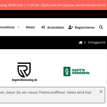
stag, 08.08.2026 | 11:39 Uhr |
Aktuelle Mondphase: abnehmender Mond
Knowhow
News
Anmelden
Registrieren
Schlagworte
hen, bevor Du ein neues Thema eröffnest. Vieles wird hier