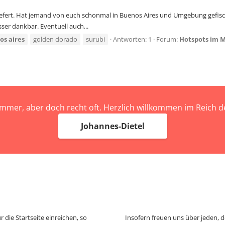
liefert. Hat jemand von euch schonmal in Buenos Aires und Umgebung gefisc
ser dankbar. Eventuell auch...
os
aires
golden dorado
surubi
Antworten: 1
Forum:
Hotspots im 
immer, aber doch recht oft. Herzlich willkommen im Reich
Johannes-Dietel
 die Startseite einreichen, so
Insofern freuen uns über jeden, 