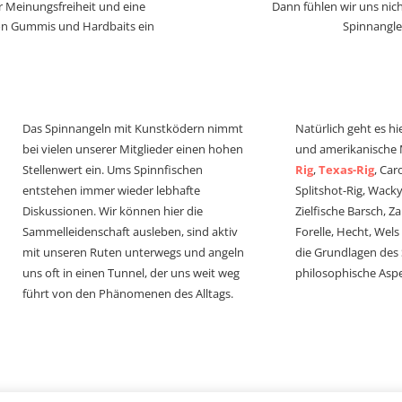
r Meinungsfreiheit und eine
Dann fühlen wir uns nich
von Gummis und Hardbaits ein
Spinnangle
Das Spinnangeln mit Kunstködern nimmt
Natürlich geht es hi
bei vielen unserer Mitglieder einen hohen
und amerikanische
Stellenwert ein. Ums Spinnfischen
Rig
,
Texas-Rig
, Car
entstehen immer wieder lebhafte
Splitshot-Rig, Wacky-
Diskussionen. Wir können hier die
Zielfische Barsch, Z
Sammelleidenschaft ausleben, sind aktiv
Forelle, Hecht, Wel
mit unseren Ruten unterwegs und angeln
die Grundlagen des
uns oft in einen Tunnel, der uns weit weg
philosophische Aspe
führt von den Phänomenen des Alltags.