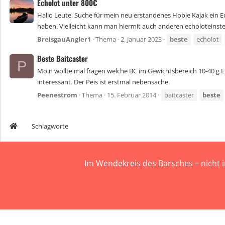
Echolot unter 800€
Hallo Leute, Suche für mein neu erstandenes Hobie Kajak ein E
haben. Vielleicht kann man hiermit auch anderen echoloteinstei
BreisgauAngler1
Thema
2. Januar 2023
beste
echolot
Beste Baitcaster
P
Moin wollte mal fragen welche BC im Gewichtsbereich 10-40 g E
interessant. Der Peis ist erstmal nebensache.
Peenestrom
Thema
15. Februar 2014
baitcaster
beste
Schlagworte
Im Wendekreis des Barsches – nicht 