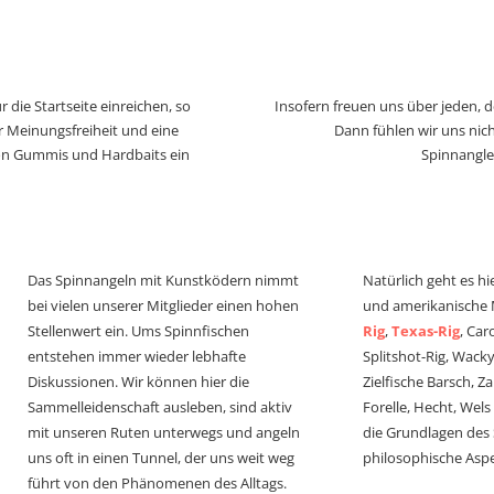
 die Startseite einreichen, so
Insofern freuen uns über jeden, 
r Meinungsfreiheit und eine
Dann fühlen wir uns nich
von Gummis und Hardbaits ein
Spinnangle
Das Spinnangeln mit Kunstködern nimmt
Natürlich geht es hi
bei vielen unserer Mitglieder einen hohen
und amerikanische
Stellenwert ein. Ums Spinnfischen
Rig
,
Texas-Rig
, Car
entstehen immer wieder lebhafte
Splitshot-Rig, Wacky-
Diskussionen. Wir können hier die
Zielfische Barsch, Z
Sammelleidenschaft ausleben, sind aktiv
Forelle, Hecht, Wel
mit unseren Ruten unterwegs und angeln
die Grundlagen des
uns oft in einen Tunnel, der uns weit weg
philosophische Aspe
führt von den Phänomenen des Alltags.