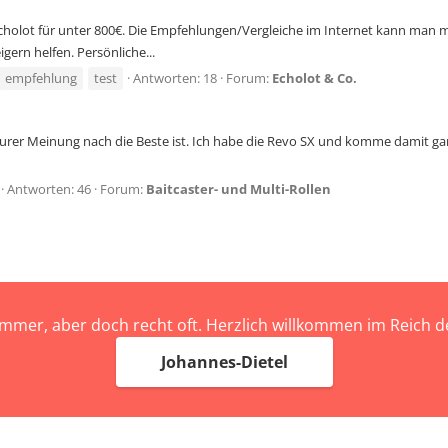
cholot für unter 800€. Die Empfehlungen/Vergleiche im Internet kann man me
gern helfen. Persönliche...
empfehlung
test
Antworten: 18
Forum:
Echolot & Co.
urer Meinung nach die Beste ist. Ich habe die Revo SX und komme damit gan
Antworten: 46
Forum:
Baitcaster- und Multi-Rollen
immer, aber doch recht oft. Herzlich willkommen im Reich
Johannes-Dietel