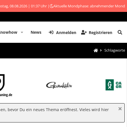
stag, 08.08.2026 | 01:37 Uhr |
Aktuelle Mondphase: abnehmender Mond
Knowhow
News
Anmelden
Registrieren
Schlagworte
hen, bevor Du ein neues Thema eröffnest. Vieles wird hier