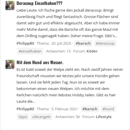
Deracoup Einzelhaken???
Liebe Leute. Ich fische gerne den Jackall deracoup. Bringt
zuverlässig Fisch und fliegt fantastisch. Grosse Flächen sind
damit sehr gut und effektiv abgesucht. Aber ich habe immer
mehr Mühe damit, dass die Barsche oft das ganze Maul mit
dem Drilling zugenagelt haben. Daher meine Frage. Gibt's...
PhilippBE
Thema
20. Juli 2025
#barsch
#deracoup
#einzelhaken
Antworten: 13
Forum:
Köder
Mit dem Hund ans Wasser.
Es ist bald soweit der Welpe zieht ein. Nach zwölf Jahren reiner
Freundschaft mussten wir letztes Jahr unsere Hündin gehen
lassen. Und sie fehlt jeden Tag. Nun ist es soweit wir
bekommen einen neuen Welpen. Ich möchte mit dem
Kerlchen natürlich mein liebstes Hobby teilen. Gibt es hier
Leute die...
PhilippBE
Thema
5. Februar 2021
#barsch
#hund
tipps
uferangeln
Antworten: 56
Forum:
Lifestyle