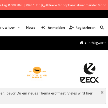
eitag, 07.08.2026 | 09:07 Uhr |
Aktuelle Mondphase: abnehmender Mond
Knowhow
News
Anmelden
Registrieren
Schlagworte
hen, bevor Du ein neues Thema eröffnest. Vieles wird hier