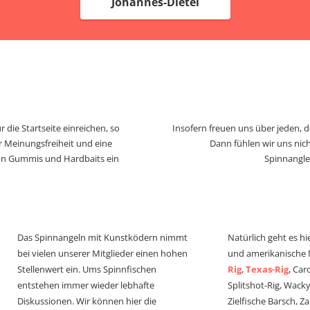
Johannes-Dietel
 die Startseite einreichen, so
Insofern freuen uns über jeden, 
r Meinungsfreiheit und eine
Dann fühlen wir uns nich
von Gummis und Hardbaits ein
Spinnangle
Das Spinnangeln mit Kunstködern nimmt
Natürlich geht es hi
bei vielen unserer Mitglieder einen hohen
und amerikanische
Stellenwert ein. Ums Spinnfischen
Rig
,
Texas-Rig
, Car
entstehen immer wieder lebhafte
Splitshot-Rig, Wacky-
Diskussionen. Wir können hier die
Zielfische Barsch, Z