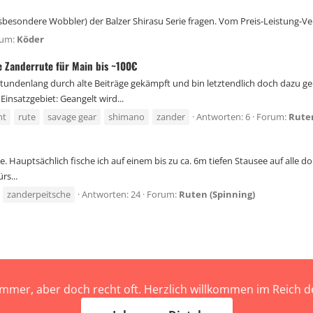
besondere Wobbler) der Balzer Shirasu Serie fragen. Vom Preis-Leistung-Verh
rum:
Köder
 Zanderrute für Main bis ~100€
 stundenlang durch alte Beiträge gekämpft und bin letztendlich doch dazu 
insatzgebiet: Geangelt wird...
ht
rute
savage gear
shimano
zander
Antworten: 6
Forum:
Ruten
. Hauptsächlich fische ich auf einem bis zu ca. 6m tiefen Stausee auf alle 
s...
zanderpeitsche
Antworten: 24
Forum:
Ruten (Spinning)
immer, aber doch recht oft. Herzlich willkommen im Reich