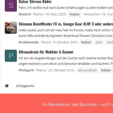
Balzer Shirasu Köder
S
Petri, Ich wollte mal nach Euren Erfahrungen zu den Ködern (ins
ShaDr0
Thema
16. März 2025
balzer
Antworten: 16
Fo
Shimano BeastMaster FX vs. Savage Gear XLNT 3 oder andere
Hallo Leute, auch ich bin neu hier im Forum, habe mich schon
eure Hilfe und Beratung beim Rutenkauf freuen! Zunächst zum E
Brokkoloide
Thema
9. Oktober 2019
balzer
dam
hec
Allroundrute für Wobbler & Gummi
P
Ich bin als Angelanfänger auf der Suche nach meiner ersten Rute
angel meistens vom Boot und benutze Wobbler und Gummi. Für
Philipp14
Thema
23. Oktober 2016
allroundrute
balzer
Schlagworte
Im Wendekreis des Barsches – nicht 