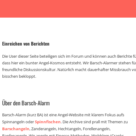
Einreichen von Berichten
Die User dieser Seite beteiligen sich im Forum und können auch Berichte für
dass hier ein bunter Angel-Kosmos entsteht. Wir Barsch-Alarmer stehen fü
freundliche Diskussionskultur. Natürlich macht dauerhafter Missbrauch 
bisschen bekloppt.
Über den Barsch-Alarm
Barsch-Alarm (kurz BA) ist eine Angel-Website mit klarem Fokus aufs
Spinnangeln oder
Spinnfischen
. Die Archive sind prall mit Themen zu
Barschangeln
, Zanderangeln, Hechtangeln, Forellenangeln,
Rapfenangeln. Wir angeln mit Finesse-Methoden, Wobblern (Cranks