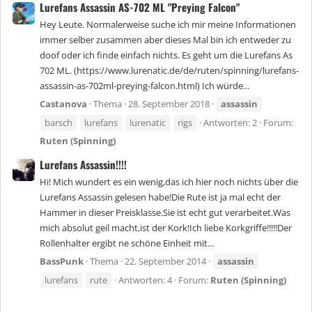
Lurefans Assassin AS-702 ML "Preying Falcon"
Hey Leute. Normalerweise suche ich mir meine Informationen
immer selber zusammen aber dieses Mal bin ich entweder zu
doof oder ich finde einfach nichts. Es geht um die Lurefans As
702 ML. (https://www.lurenatic.de/de/ruten/spinning/lurefans-
assassin-as-702ml-preying-falcon.html) Ich würde...
Castanova
Thema
28. September 2018
assassin
barsch
lurefans
lurenatic
rigs
Antworten: 2
Forum:
Ruten (Spinning)
Lurefans Assassin!!!!
Hi! Mich wundert es ein wenig,das ich hier noch nichts über die
Lurefans Assassin gelesen habe!Die Rute ist ja mal echt der
Hammer in dieser Preisklasse.Sie ist echt gut verarbeitet.Was
mich absolut geil macht,ist der Kork!Ich liebe Korkgriffe!!!!!Der
Rollenhalter ergibt ne schöne Einheit mit...
BassPunk
Thema
22. September 2014
assassin
lurefans
rute
Antworten: 4
Forum:
Ruten (Spinning)